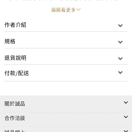
人間のように踊るのか? 増殖する振付は一体何を踊ら
展開看更多
せているのか?初音ミク、VTuber、TikTokからAIま
で、人形論、SF、メディアアートから盆踊りまで。身
作者介紹
体の複製・流通そして「踊る体」の消費・媒体化をキ
ー概念に、私たちの身体にかかわるあらゆるトピック
規格
を渉猟しながら、テクノロジーによって根本的に変質
した人類とモノたちの身体運用を検討する。新たな地
退貨說明
平を切り拓く、スリリング&画期的ダンス論。あのと
き私がたしかに感じたのは、我々はもう持って生まれ
付款/配送
た体で踊らなくとも構わないのかもしれないという、
解放感にも似たなにかだった。・2020年からweb「か
みのたね」での連載を大幅加筆・改稿した待望の書籍
化。こちらから連載第1回がためし読みできます。
關於誠品
https://www.kaminotane.com/2021/05/21/14542/・
2018年に批評誌『ヱクリヲ』に発表された論考「幽体
合作洽談
の群れはいかにして踊るか──肉体・幽体二元論」も収
録。