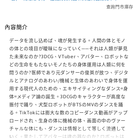
查詢門市庫存
內容簡介
データを流し込めば、魂が発生する。人間の体とモノ
の体との境目が曖昧になっていく──それは人類が夢見
た未来なのか?3DCG、VTuber、アバター、ロボットな
どの生命をもたないモノたちの身体運用は人類に何を
問うのか?医師であり元ダンサーの俊英が放つ、デジタ
ルとアナログのあわい/機械と生体のあわいで身体を運
用する現代人のための、エキサイティングなダンス=身
体=メディア論の誕生。3DCGのキャラクターが高度な
振付で踊り、犬型ロボットがBTSのMVのダンスを踊
る。TikTokには膨大な数のコピーダンス動画がアップ
ロードされ、生身の体に機械の体、画面の中のヴァー
チャルな体にも、ダンスは情報として等しく流通して
いく。果たしてアバターは魂の器なのか? ロボットは