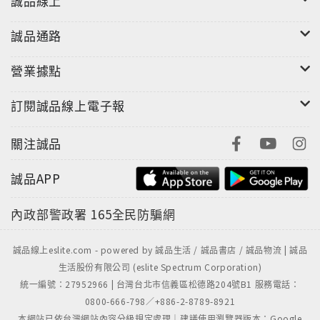
誠品線上
誠品通路
營業據點
訂閱誠品線上電子報
關注誠品
誠品APP
內政部警政署
165全民防騙網
誠品線上eslite.com - powered by 誠品生活 / 誠品書店 / 誠品物流 | 誠品
生活股份有限公司 (eslite Spectrum Corporation)
統一編號：27952966 | 台灣台北市信義區松德路204號B1 服務電話：
0800-666-798／+886-2-8789-8921
本網站已依台灣網站內容分級規定處理｜建議使用瀏覽器版本：Google