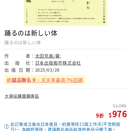
踊るのは新しい体
踊るのは新しい体
作
者：
太田充胤/著;
出
版
社：
日本出版販売株式会社
出
版
日
期：
2025/03/29
刷
誠品聯名卡
，天天享最高7%回饋
大量採購團購專區
1,085
976
9
此訂單成立後向日本進貨，約需等待21個工作天(不含例假
日)。 為縮短等待，建議將此商品和其他商品分開下單。