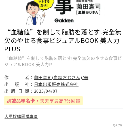
“血糖値”を制して脂肪を落とす!完全無
欠のやせる食事ビジュアルBOOK 美人力
PLUS
“血糖値”を制して脂肪を落とす!完全無欠のやせる食事ビ
ジュアルBOOK 美人力P
作
者：
薗田憲司(血糖おじさん)/著;
出
版
社：
日本出版販売株式会社
出
版
日
期：
2025/04/07
刷
誠品聯名卡
，天天享最高7%回饋
大量採購團購專區
675