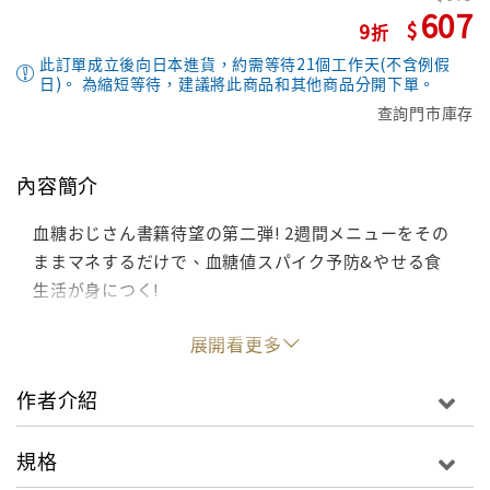
607
9
此訂單成立後向日本進貨，約需等待21個工作天(不含例假
日)。 為縮短等待，建議將此商品和其他商品分開下單。
查詢門市庫存
內容簡介
血糖おじさん書籍待望の第二弾! 2週間メニューをその
ままマネするだけで、血糖値スパイク予防&やせる食
生活が身につく!
展開看更多
作者介紹
規格