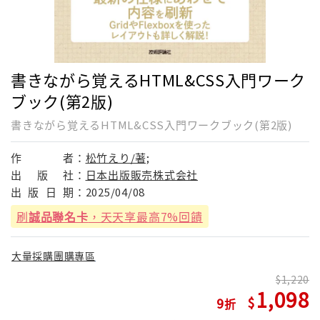
書きながら覚えるHTML&CSS入門ワーク
ブック(第2版)
書きながら覚えるHTML&CSS入門ワークブック(第2版)
作
者：
松竹えり/著;
出
版
社：
日本出版販売株式会社
出
版
日
期：
2025/04/08
刷
誠品聯名卡
，天天享最高7%回饋
大量採購團購專區
1,220
1,098
9