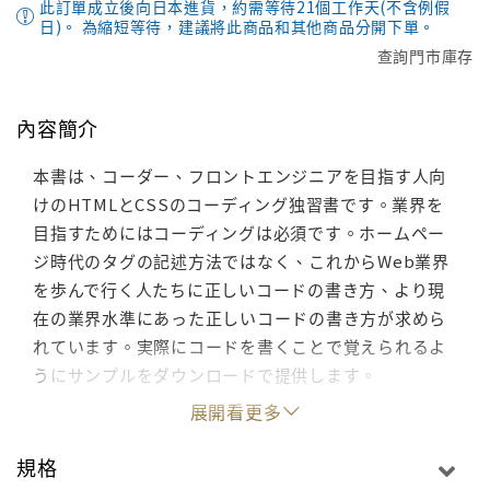
此訂單成立後向日本進貨，約需等待21個工作天(不含例假
日)。 為縮短等待，建議將此商品和其他商品分開下單。
查詢門市庫存
內容簡介
本書は、コーダー、フロントエンジニアを目指す人向
けのHTMLとCSSのコーディング独習書です。業界を
目指すためにはコーディングは必須です。ホームペー
ジ時代のタグの記述方法ではなく、これからWeb業界
を歩んで行く人たちに正しいコードの書き方、より現
在の業界水準にあった正しいコードの書き方が求めら
れています。実際にコードを書くことで覚えられるよ
うにサンプルをダウンロードで提供します。
展開看更多
規格