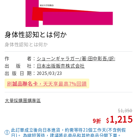
身体性認知とは何か
身体性認知とは何か
作
者：
ショーンギャラガー/著;田中彰吾/訳;
出
版
社：
日本出版販売株式会社
出
版
日
期：
2025/03/23
刷
誠品聯名卡
，天天享最高7%回饋
大量採購團購專區
1,350
1,215
9
此訂單成立後向日本進貨，約需等待21個工作天(不含例假
日)。 為縮短等待，建議將此商品和其他商品分開下單。