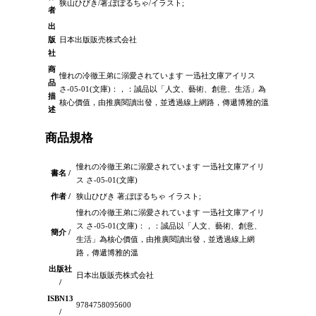
狭山ひびき/著;ぽぽるちゃ/イラスト;
者
出
版
日本出版販売株式会社
社
商
憧れの冷徹王弟に溺愛されています 一迅社文庫アイリス
品
さ-05-01(文庫)：，：誠品以「人文、藝術、創意、生活」為
描
核心價值，由推廣閱讀出發，並透過線上網路，傳遞博雅的溫
述
商品規格
憧れの冷徹王弟に溺愛されています 一迅社文庫アイリ
書名 /
ス さ-05-01(文庫)
作者 /
狭山ひびき 著;ぽぽるちゃ イラスト;
憧れの冷徹王弟に溺愛されています 一迅社文庫アイリ
ス さ-05-01(文庫)：，：誠品以「人文、藝術、創意、
簡介 /
生活」為核心價值，由推廣閱讀出發，並透過線上網
路，傳遞博雅的溫
出版社
日本出版販売株式会社
/
ISBN13
9784758095600
/