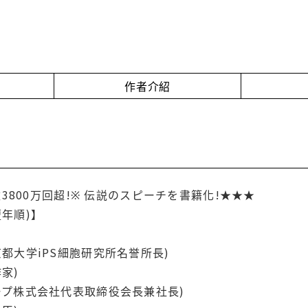
作者介紹
数3800万回超!※ 伝説のスピーチを書籍化!★★★
年順)】
都大学iPS細胞研究所名誉所長)
家)
ープ株式会社代表取締役会長兼社長)