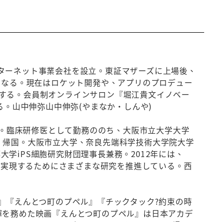
中にインターネット事業会社を設立。東証マザーズに上場後、
となる。現在はロケット開発や、アプリのプロデュー
する。会員制オンラインサロン『堀江貴文イノベー
る。山中伸弥山中伸弥(やまなか・しんや)
業。臨床研修医として勤務ののち、大阪市立大学大学
、帰国。大阪市立大学、奈良先端科学技術大学院大学
大学iPS細胞研究財団理事長兼務。2012年には、
用を実現するためにさまざまな研究を推進している。西
』『えんとつ町のプペル』『チックタック?約束の時
揮を務めた映画『えんとつ町のプペル』は日本アカデ