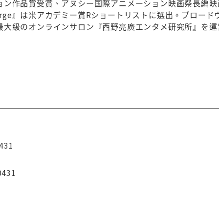
ョン作品賞受賞、アヌシー国際アニメーション映画祭長編映
 George』は米アカデミー賞Rショートリストに選出。ブロ
最大級のオンラインサロン『西野亮廣エンタメ研究所』を運
431
0431