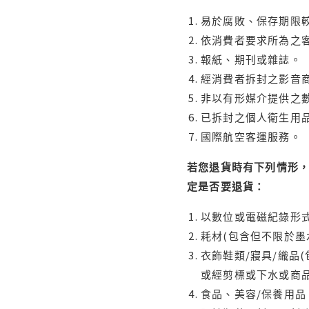
易於腐敗、保存期限較
依消費者要求所為之客
報紙、期刊或雜誌。
經消費者拆封之影音
非以有形媒介提供之數
已拆封之個人衛生用品
國際航空客運服務。
若您退貨時有下列情形，
定是否要退貨：
以數位或電磁紀錄形式
耗材(包含但不限於墨
衣飾鞋類/寢具/織品
或經剪標或下水或商
食品、美容/保養用