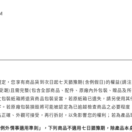
CM
定，您享有商品貨到次日起七天猶豫期(含例假日)的權益(請
受潮)且需完整(包含全部商品、配件、原廠內外包裝、贈品及所
之包裝紙箱將退貨商品包裝妥當，若原紙箱已遺失，請另使用其
字。若原廠包裝損毀將可能被認定為已逾越檢查商品之必要程度，
品正確、外觀可接受，再行拆封，以免影響您的權利；若為產品
理例外情事適用準則」，下列商品不適用七日猶豫期，除產品本