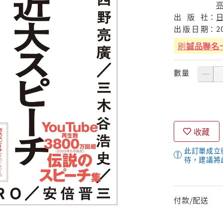
出
版
社：
出
版
日
期：
2
刷
誠品聯名
數量
收藏
此訂單成立
待，建議將
付款/配送