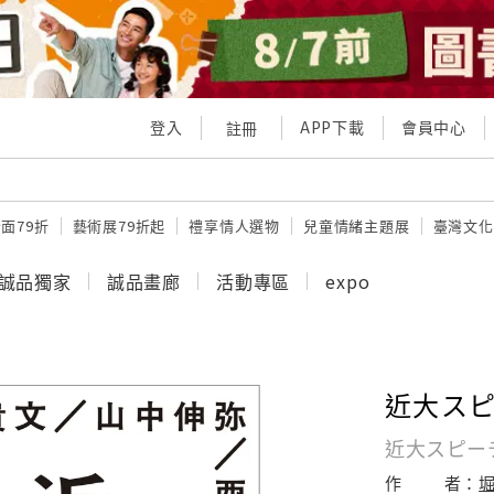
登入
APP下載
會員中心
註冊
面79折
藝術展79折起
禮享情人選物
兒童情緒主題展
臺灣文化
誠品獨家
誠品畫廊
活動專區
expo
近大ス
近大スピー
作
者：
堀