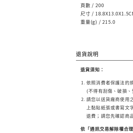
頁數 / 200
尺寸 / 18.8X13.0X1.5
重量(g) / 215.0
退貨說明
退貨須知：
依照消費者保護法的規
(不得有刮傷、破損、
請您以送貨廠商使用
上黏貼紙張或書寫文
退費；請您先確認商
依「通訊交易解除權合