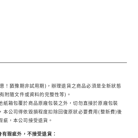
注意！猶豫期非試用期)，辦理退貨之商品必須是全新狀態
有附隨文件或資料的完整性等)。
他紙箱包覆於商品原廠包裝之外，切勿直接於原廠包裝
本公司得依毀損程度扣除回復原狀必要費用(整新費)後
瑕疵，本公司接受退貨。
身有瑕疵外，不接受退貨：