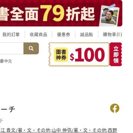
我的訂單
收藏商品
優惠券
誠品點
購物車(
)
0
慶中元
ピーチ
チ
江 貴文/著・文・その他;山中 伸弥/著・文・その他;西野