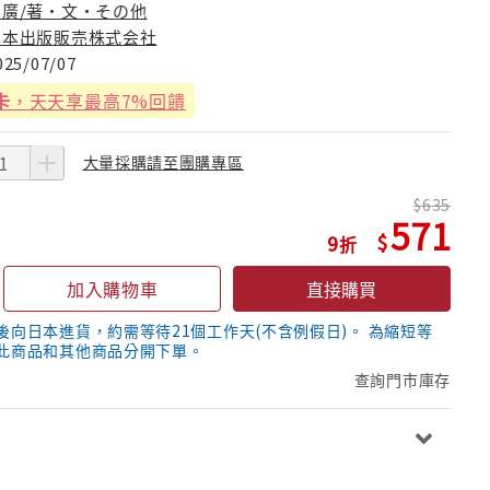
亮廣/著・文・その他
日本出版販売株式会社
025/07/07
卡
，天天享最高7%回饋
大量採購請至團購專區
635
571
9
加入購物車
直接購買
後向日本進貨，約需等待21個工作天(不含例假日)。 為縮短等
此商品和其他商品分開下單。
查詢門市庫存