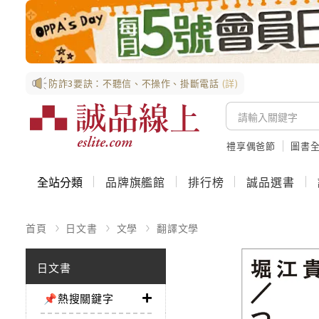
防詐3要訣：不聽信、不操作、掛斷電話
(詳)
禮享偶爸節
圖書全
全站分類
品牌旗艦館
排行榜
誠品選書
首頁
日文書
文學
翻譯文學
日文書
📌熱搜關鍵字