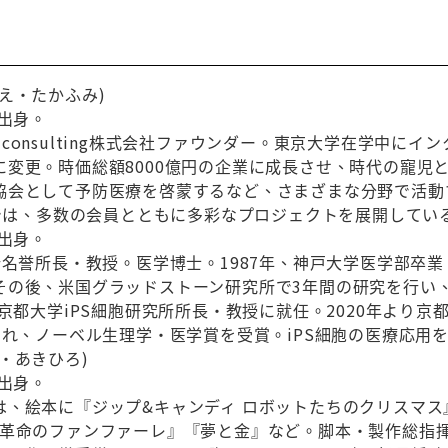
え・たかふみ)
県出身。
a & consulting株式会社ファウンダー。東京大学在学
に変更。時価総額8000億円の企業に成長させ、時代の寵児
協会として予防医療を啓蒙するなど、さまざまな分野で活動
』では、多数の会員とともに多彩なプロジェクトを展開してい
府出身。
所名誉所長・教授。医学博士。1987年、神戸大学医学部卒
その後、米国グラッドストーン研究所で3年間の研究を行い
、京都大学iPS細胞研究所所長・教授に就任。2020年より京都
され、ノーベル生理学・医学賞を受賞。iPS細胞の医療応
・あきひろ)
県出身。
は、絵本に『ジップ&キャンディ ロボットたちのクリスマス
『革命のファンファーレ』『夢と金』など。脚本・製作総指