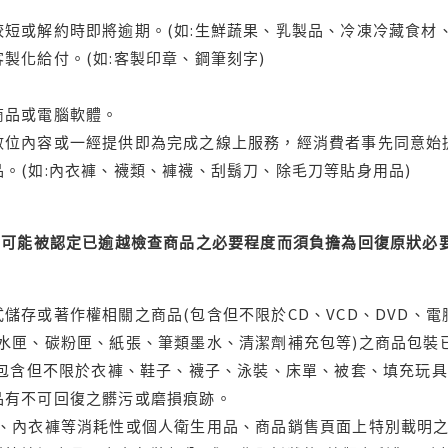
短或解約時即將逾期。(如:生鮮蔬果、乳製品、冷凍冷藏食材、
製化給付。(如:客製印章、鋼筆刻字)
商品或電腦軟體。
位內容或一經提供即為完成之線上服務，經消費者事先同意始提
。(如:內衣褲、襪類、褲襪、刮鬍刀、除毛刀等貼身用品)
可能被認定已逾越檢查商品之必要程度而須負擔為回復原狀必要
儲存或著作權相關之商品(包含但不限於CD、VCD、DVD、電
水匣、碳粉匣、紙張、筆類墨水、清潔劑補充包等)之商品包裝已
(包含但不限於衣褲、鞋子、襪子、泳裝、床單、被套、填充玩具
品有不可回復之髒污或磨損痕跡。
品、內衣褲等消耗性或個人衛生用品、商品銷售頁面上特別載明之