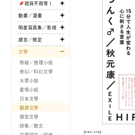
📌現貨不用等！
動畫／漫畫
明星寫真集／影視
語言／檢定
文學
懸疑／推理小說
奇幻／科幻文學
大眾小說
愛情小說
日本文學
翻譯文學
類型文學
詩集／散文
文學研究／評論