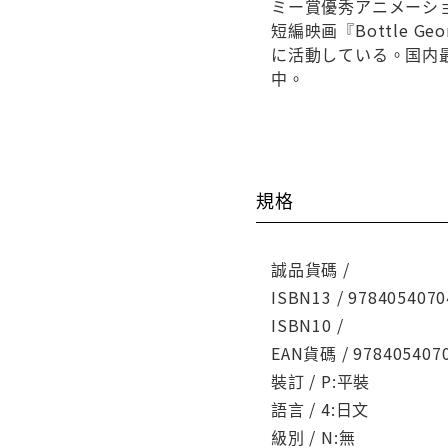
ミー賞優秀アニメーシ
短編映画『Bottle
に活動している。国内
中。
規格
誠品貨碼 /
ISBN13 / 9784054070
ISBN10 /
EAN貨碼 / 978405407
裝訂 / P:平裝
語言 / 4:日文
級別 / N:無