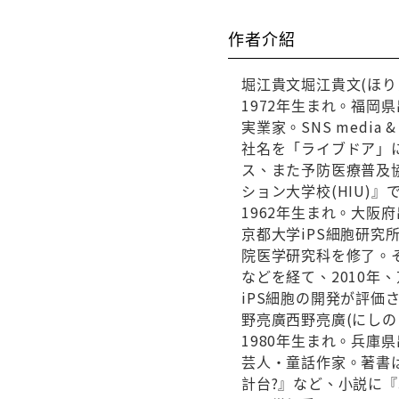
作者介紹
堀江貴文堀江貴文(ほり
1972年生まれ。福岡
実業家。SNS medi
社名を「ライブドア」
ス、また予防医療普及
ション大学校(HIU)
1962年生まれ。大阪
京都大学iPS細胞研究
院医学研究科を修了。
などを経て、2010年
iPS細胞の開発が評価
野亮廣西野亮廣(にしの
1980年生まれ。兵庫
芸人・童話作家。著書
計台?』など、小説に