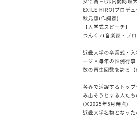
安倍晋三(元内閣総理大
EXILE HIRO(プロ
秋元康(作詞家)
【入学式スピーチ】
つんく♂(音楽家・プロ
近畿大学の卒業式・入
ージ。毎年の恒例行事
数の再生回数を誇る【
各界で活躍するトップ
み出そうとする人たち
(※2025年5月時点)
近畿大学名物となった