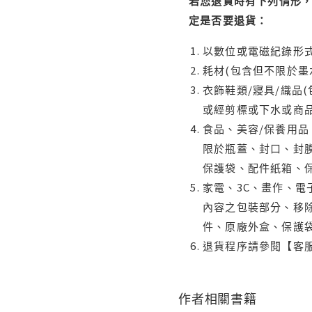
若您退貨時有下列情形，
定是否要退貨：
以數位或電磁紀錄形式
耗材(包含但不限於墨
衣飾鞋類/寢具/織品
或經剪標或下水或商
食品、美容/保養用
限於瓶蓋、封口、封膜
保護袋、配件紙箱、
家電、3C、畫作、
內容之包裝部分、移除
件、原廠外盒、保護
退貨程序請參閱【客
作者相關書籍