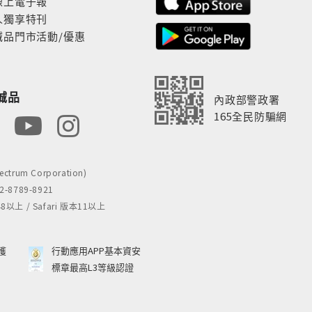
線上電子報
人獨享特刊
誠品門市活動/優惠
誠品
內政部警政署
165全民防騙網
rum Corporation)
8789-8921
 / Safari 版本11以上
獲
行動應用APP基本資安
標章最高L3等級認證