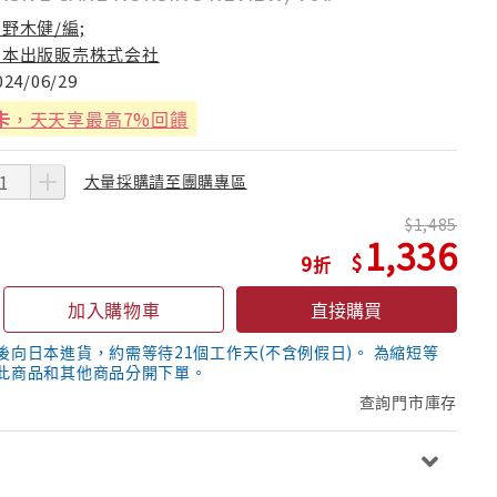
野木健/編;
日本出版販売株式会社
024/06/29
卡
，天天享最高7%回饋
大量採購請至團購專區
1,485
1,336
9
加入購物車
直接購買
後向日本進貨，約需等待21個工作天(不含例假日)。 為縮短等
此商品和其他商品分開下單。
查詢門市庫存