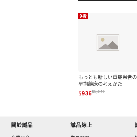
9折
もっとも新しい重症患者の
早期離床の考えかた
1,040
936
關於誠品
誠品線上