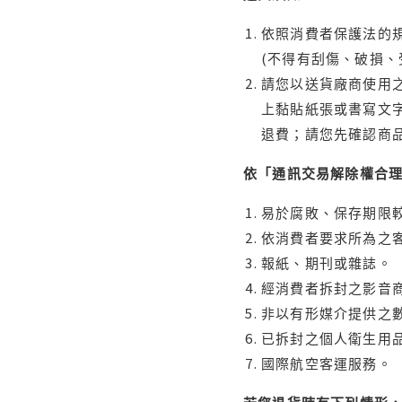
依照消費者保護法的規
(不得有刮傷、破損、
請您以送貨廠商使用
上黏貼紙張或書寫文
退費；請您先確認商
依「通訊交易解除權合
易於腐敗、保存期限較
依消費者要求所為之客
報紙、期刊或雜誌。
經消費者拆封之影音
非以有形媒介提供之數
已拆封之個人衛生用品
國際航空客運服務。