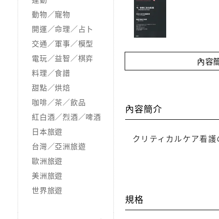
動物／寵物
開運／命理／占卜
交通／軍事／模型
電玩／益智／棋弈
內容
料理／食譜
甜點／烘焙
咖啡／茶／飲品
內容簡介
紅白酒／烈酒／啤酒
日本旅遊
クリティカルケア看護
台灣／亞洲旅遊
歐洲旅遊
美洲旅遊
世界旅遊
規格