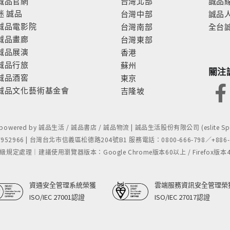
誠品官網
台灣北部
誠品
迷
誠品
台灣中部
誠品
誠品電影院
台灣南部
全台
誠品畫廊
台灣東部
誠品展演
香港
誠品行旅
蘇州
關注
誠品酒窖
東京
誠品文化藝術基金會
吉隆坡
- powered by 誠品生活 / 誠品書店 / 誠品物流 | 誠品生活股份有限公司 (eslite Spect
52966 | 台灣台北市信義區松德路204號B1 服務電話：0800-666-798／+886-2-
處理｜建議使用瀏覽器版本：Google Chrome版本60以上 / Firefox版本48以上
資通安全管理系統榮獲
雲端服務資訊安全管理榮
ISO/IEC 27001認證
ISO/IEC 27017認證