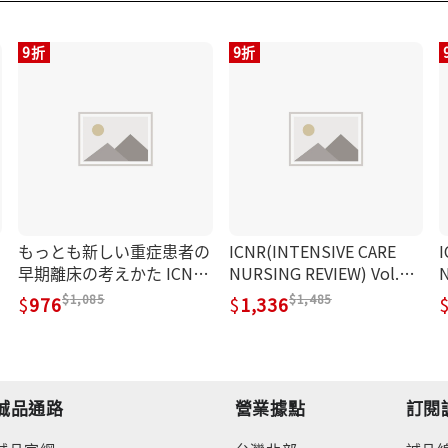
9折
9折
もっとも新しい重症患者の
ICNR(INTENSIVE CARE
I
早期離床の考えかた ICNR
NURSING REVIEW) Vol.11
N
BOOKS 01(改訂第2版)
No.1
N
1,085
1,485
976
1,336
誠品通路
營業據點
訂閱