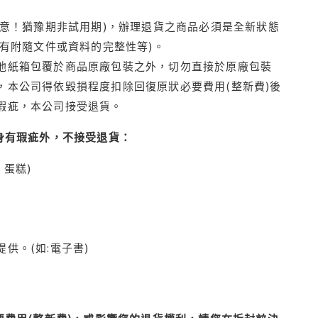
注意！猶豫期非試用期)，辦理退貨之商品必須是全新狀態
有附隨文件或資料的完整性等)。
他紙箱包覆於商品原廠包裝之外，切勿直接於原廠包裝
本公司得依毀損程度扣除回復原狀必要費用(整新費)後
瑕疵，本公司接受退貨。
身有瑕疵外，不接受退貨：
蛋糕)
供。(如:電子書)