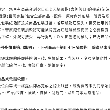
定，您享有商品貨到次日起七天猶豫期(含例假日)的權益(請
受潮)且需完整(包含全部商品、配件、原廠內外包裝、贈品及所
之包裝紙箱將退貨商品包裝妥當，若原紙箱已遺失，請另使用其
字。若原廠包裝損毀將可能被認定為已逾越檢查商品之必要程度，
品正確、外觀可接受，再行拆封，以免影響您的權利；若為產品
理例外情事適用準則」，下列商品不適用七日猶豫期，除產品本
短或解約時即將逾期。(如:生鮮蔬果、乳製品、冷凍冷藏食材、
製化給付。(如:客製印章、鋼筆刻字)
商品或電腦軟體。
位內容或一經提供即為完成之線上服務，經消費者事先同意始提
。(如:內衣褲、襪類、褲襪、刮鬍刀、除毛刀等貼身用品)