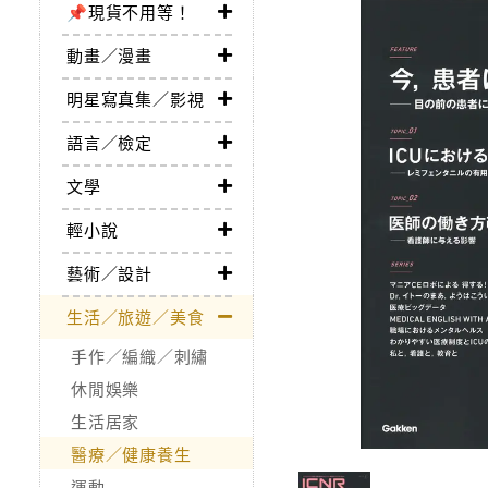
📌現貨不用等！
動畫／漫畫
明星寫真集／影視
語言／檢定
文學
輕小說
藝術／設計
生活／旅遊／美食
手作／編織／刺繡
休閒娛樂
生活居家
醫療／健康養生
運動