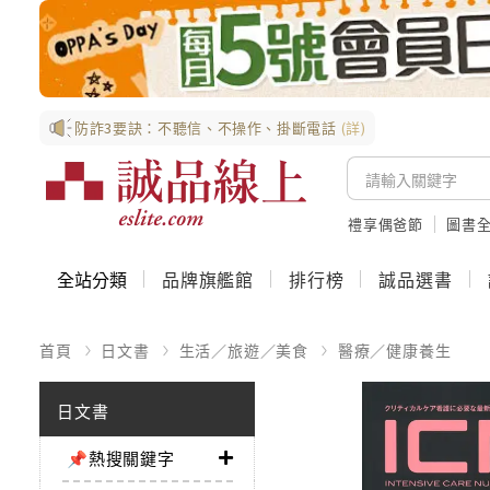
防詐3要訣：不聽信、不操作、掛斷電話
(詳)
禮享偶爸節
圖書全
全站分類
品牌旗艦館
排行榜
誠品選書
首頁
日文書
生活／旅遊／美食
醫療／健康養生
日文書
📌熱搜關鍵字