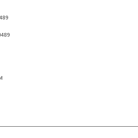
489
0489
CM