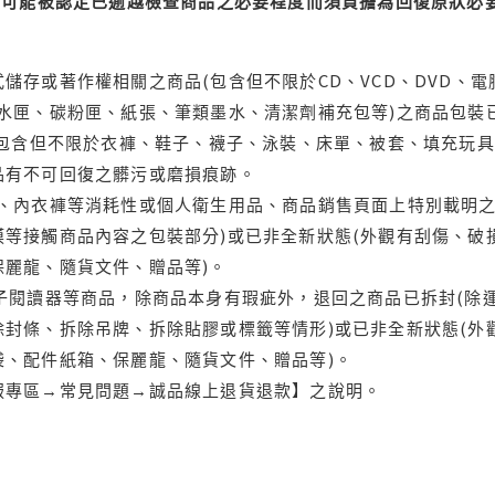
可能被認定已逾越檢查商品之必要程度而須負擔為回復原狀必要
儲存或著作權相關之商品(包含但不限於CD、VCD、DVD、電
水匣、碳粉匣、紙張、筆類墨水、清潔劑補充包等)之商品包裝已
(包含但不限於衣褲、鞋子、襪子、泳裝、床單、被套、填充玩具
品有不可回復之髒污或磨損痕跡。
品、內衣褲等消耗性或個人衛生用品、商品銷售頁面上特別載明之
等接觸商品內容之包裝部分)或已非全新狀態(外觀有刮傷、破
保麗龍、隨貨文件、贈品等)。
電子閱讀器等商品，除商品本身有瑕疵外，退回之商品已拆封(除
封條、拆除吊牌、拆除貼膠或標籤等情形)或已非全新狀態(外
袋、配件紙箱、保麗龍、隨貨文件、贈品等)。
服專區→常見問題→誠品線上退貨退款】之說明。