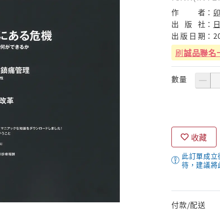
作
者：
卯
出
版
社：
出
版
日
期：
2
刷
誠品聯名
數量
收藏
此訂單成立
待，建議將
付款/配送