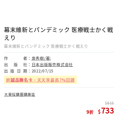
幕末維新とパンデミック 医療戦士かく戦
えり
幕末維新とパンデミック 医療戦士かく戦えり
作
者：
泉秀樹/著;
出
版
社：
日本出版販売株式会社
出
版
日
期：
2022/07/15
刷
誠品聯名卡
，天天享最高7%回饋
大量採購團購專區
815
733
9