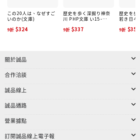
この20人は、なぜすご
歴史を歩く深掘り神奈
歴史を歩
いのか(文庫)
川 PHP文庫 い15-
若き日々(
12(文庫)
$324
$337
$355
9折
9折
9折
關於誠品
合作洽談
誠品線上
誠品通路
營業據點
訂閱誠品線上電子報