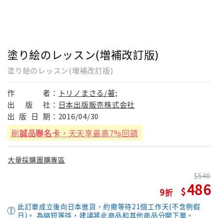
塗り絵のレッスン(増補改訂版)
塗り絵のレッスン(増補改訂版)
作
者：
トリノまさる/著;
出
版
社：
日本出版販売株式会社
出
版
日
期：
2016/04/30
刷
誠品聯名卡
，天天享最高7%回饋
大量採購團購專區
540
486
9
此訂單成立後向日本進貨，約需等待21個工作天(不含例假
日)。 為縮短等待，建議將此商品和其他商品分開下單。