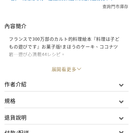
查詢門市庫存
內容簡介
フランスで300万部のカルト的料理絵本『料理は子ど
もの遊びです』お菓子版!まほうのケーキ、ココナツ
岩…遊び心満載44レシピ。
展開看更多
作者介紹
規格
退貨說明
付款/配送