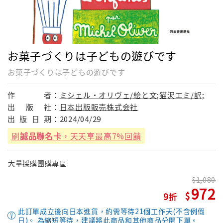
お菓子づくりは子どもの遊びです
お菓子づくりは子どもの遊びです
作
者：
ミシェル・オリヴェ/絵と文;猫沢エミ/訳;
出
版
社：
日本出版販売株式会社
出
版
日
期：
2024/04/29
刷
誠品聯名卡
，天天享最高7%回饋
大量採購團購專區
1,080
972
9
此訂單成立後向日本進貨，約需等待21個工作天(不含例假
日)。 為縮短等待，建議將此商品和其他商品分開下單。