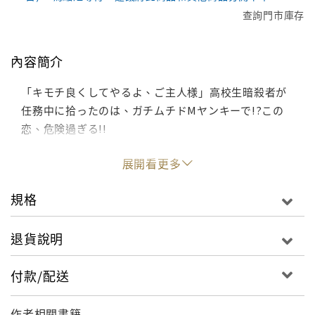
查詢門市庫存
內容簡介
「キモチ良くしてやるよ、ご主人様」高校生暗殺者が
任務中に拾ったのは、ガチムチドMヤンキーで!?この
恋、危険過ぎる!!
展開看更多
規格
退貨說明
付款/配送
作者相關書籍