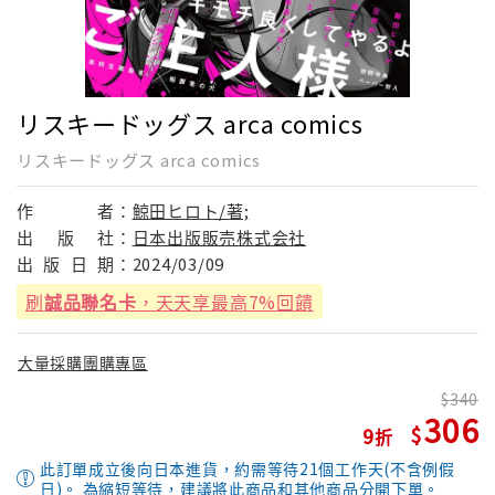
リスキードッグス arca comics
リスキードッグス arca comics
作
者：
鯨田ヒロト/著;
出
版
社：
日本出版販売株式会社
出
版
日
期：
2024/03/09
刷
誠品聯名卡
，天天享最高7%回饋
大量採購團購專區
340
306
9
此訂單成立後向日本進貨，約需等待21個工作天(不含例假
日)。 為縮短等待，建議將此商品和其他商品分開下單。