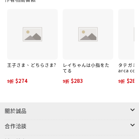
王子さま、どちらさま?
レイちゃんは小指をた
タテガミ
てる
arca co
$274
$283
$283
9折
9折
9折
關於誠品
合作洽談