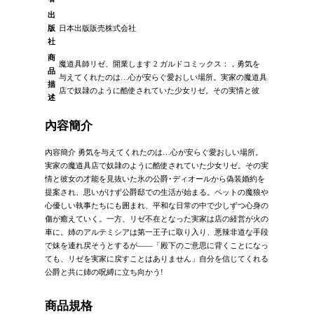
出
版
日本出版販売株式会社
社
商
魔道具師リゼ、開業します 2 ガルドコミックス：，勇気を
品
与えてくれたのは…心が安らぐ愛おしい場所。実家の魔道具
描
店で奴隷のように酷使されていた少女リゼ。その実情と彼
述
內容簡介
內容簡介 勇気を与えてくれたのは…心が安らぐ愛おしい場所。
実家の魔道具店で奴隷のように酷使されていた少女リゼ。その実
情と彼女の才能を見抜いた氷の公爵･ディオールから偽装婚約を
提案され、思いがけず公爵邸での生活が始まる。ペットの魔狼や
心優しい執事たちにも囲まれ、平和な日常の中で少しずつ心身の
傷が癒えていく。一方、リゼ不在となった実家は店の経営が火の
車に。姉のアルテミシアは第一王子に取り入り、悪辣非道な手段
で妹を連れ戻そうとするが――「殿下のご意思に背くことになっ
ても、リゼを実家に戻すことはありません」自分を信じてくれる
公爵と共に姉の呪縛に立ち向かう!
商品規格