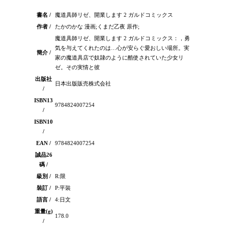
書名 /
魔道具師リゼ、開業します 2 ガルドコミックス
作者 /
たかのかな 漫画;くまだ乙夜 原作;
魔道具師リゼ、開業します 2 ガルドコミックス：，勇
気を与えてくれたのは…心が安らぐ愛おしい場所。実
簡介 /
家の魔道具店で奴隷のように酷使されていた少女リ
ゼ。その実情と彼
出版社
日本出版販売株式会社
/
ISBN13
9784824007254
/
ISBN10
/
EAN /
9784824007254
誠品26
碼 /
級別 /
R:限
裝訂 /
P:平裝
語言 /
4:日文
重量(g)
178.0
/