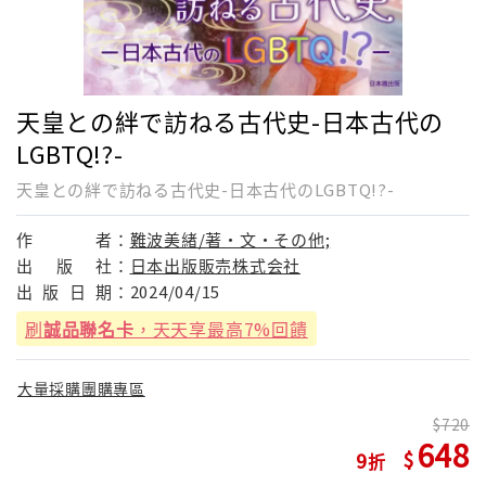
天皇との絆で訪ねる古代史-日本古代の
LGBTQ!?-
天皇との絆で訪ねる古代史-日本古代のLGBTQ!?-
作
者：
難波美緖/著・文・その他;
出
版
社：
日本出版販売株式会社
出
版
日
期：
2024/04/15
刷
誠品聯名卡
，天天享最高7%回饋
大量採購團購專區
720
648
9