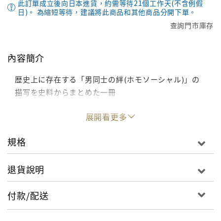
此訂單成立後向日本進貨，約需等待21個工作天(不含例假
日)。 為縮短等待，建議將此商品和其他商品分開下單。
查詢門市庫存
內容簡介
歴史上に存在する「男同士の絆(ホモソーシャル)」の
描写を史料からまとめた一冊
展開看更多
規格
退貨說明
付款/配送