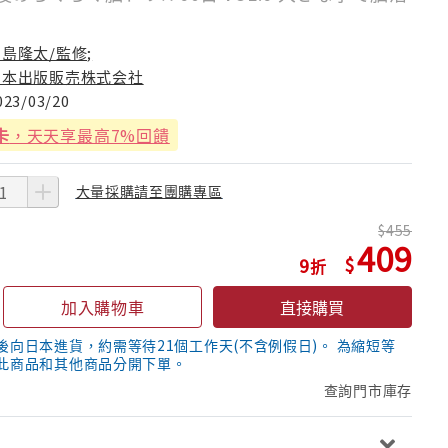
島隆太/監修;
日本出版販売株式会社
023/03/20
卡
，天天享最高7%回饋
大量採購請至團購專區
455
409
9
加入購物車
直接購買
後向日本進貨，約需等待21個工作天(不含例假日)。 為縮短等
此商品和其他商品分開下單。
查詢門市庫存