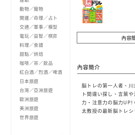
動物／寵物
開運／命理／占卜
交通／軍事／模型
電玩／益智／棋弈
內容
料理／食譜
甜點／烘焙
咖啡／茶／飲品
內容簡介
紅白酒／烈酒／啤酒
日本旅遊
脳トレの第一人者、川
台灣／亞洲旅遊
ト間違い探し、言葉や
歐洲旅遊
力・注意力の脳力UP!
美洲旅遊
太教授の最新脳トレシ
世界旅遊