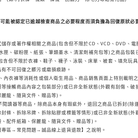
可能被認定已逾越檢查商品之必要程度而須負擔為回復原狀必要
儲存或著作權相關之商品(包含但不限於CD、VCD、DVD、電
水匣、碳粉匣、紙張、筆類墨水、清潔劑補充包等)之商品包裝已
(包含但不限於衣褲、鞋子、襪子、泳裝、床單、被套、填充玩具
品有不可回復之髒污或磨損痕跡。
品、內衣褲等消耗性或個人衛生用品、商品銷售頁面上特別載明之
等接觸商品內容之包裝部分)或已非全新狀態(外觀有刮傷、破
保麗龍、隨貨文件、贈品等)。
電子閱讀器等商品，除商品本身有瑕疵外，退回之商品已拆封(除
封條、拆除吊牌、拆除貼膠或標籤等情形)或已非全新狀態(外
袋、配件紙箱、保麗龍、隨貨文件、贈品等)。
服專區→常見問題→誠品線上退貨退款】之說明。