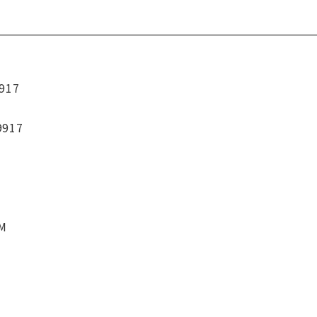
917
9917
CM