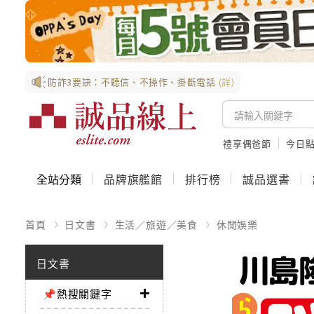
防詐3要訣：不聽信、不操作、掛斷電話
(詳)
禮享偶爸節
今日
全站分類
品牌旗艦館
排行榜
誠品選書
首頁
日文書
生活／旅遊／美食
休閒娛樂
日文書
📌熱搜關鍵字