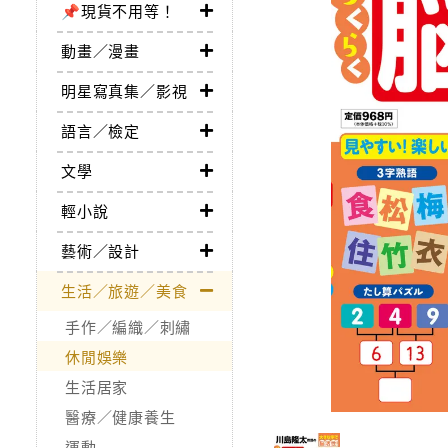
📌現貨不用等！
動畫／漫畫
明星寫真集／影視
語言／檢定
文學
輕小說
藝術／設計
生活／旅遊／美食
手作／編織／刺繡
休閒娛樂
生活居家
醫療／健康養生
運動