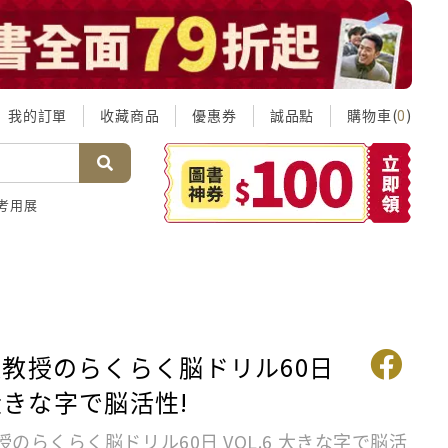
我的訂單
收藏商品
優惠券
誠品點
購物車(
)
0
考用展
教授のらくらく脳ドリル60日
 大きな字で脳活性!
のらくらく脳ドリル60日 VOL.6 大きな字で脳活