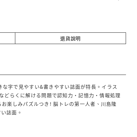
退貨說明
大きな字で見やすい&書きやすい誌面が特長。イラス
などらくに解ける問題で認知力・記憶力・情報処理
るお楽しみパズルつき! 脳トレの第一人者、川島隆
すい誌面。