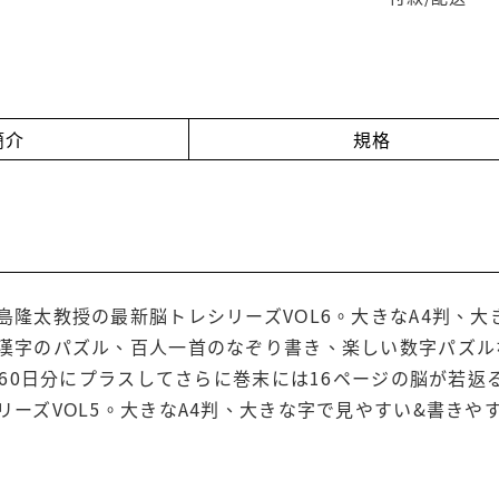
簡介
規格
島隆太教授の最新脳トレシリーズVОL6。大きなA4判、
漢字のパズル、百人一首のなぞり書き、楽しい数字パズル
 60日分にプラスしてさらに巻末には16ページの脳が若返
リーズVОL5。大きなA4判、大きな字で見やすい&書きや