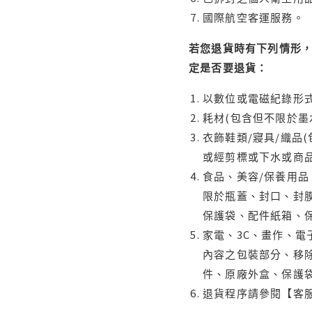
國際航空客運服務。
若您退貨時有下列情形，
定是否要退貨：
以數位或電磁紀錄形式
耗材(包含但不限於墨
衣飾鞋類/寢具/織品
或經剪標或下水或商
食品、美容/保養用
限於瓶蓋、封口、封膜
保護袋、配件紙箱、
家電、3C、畫作、
內容之包裝部分、移除
件、原廠外盒、保護
退貨程序請參閱【客