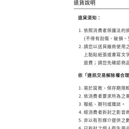
退貨說明
退貨須知：
依照消費者保護法的規
(不得有刮傷、破損、
請您以送貨廠商使用
上黏貼紙張或書寫文
退費；請您先確認商
依「通訊交易解除權合
易於腐敗、保存期限較
依消費者要求所為之客
報紙、期刊或雜誌。
經消費者拆封之影音
非以有形媒介提供之數
已拆封之個人衛生用品