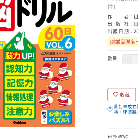
性!
作
者：
川
出
版
社：
出
版
日
期：
2
刷
誠品聯名
數量
收藏
此訂單成立
待，建議將
付款/配送