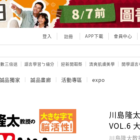
登入
APP下載
會員中心
註冊
點數三倍送
語言學習ㄅ級分
迎新開鞋祭
清爽肌膚美學
開學語言
誠品獨家
誠品畫廊
活動專區
expo
川島隆太
VOL.6
川島隆太教授