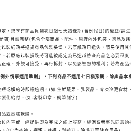
定，您享有商品貨到次日起七天猶豫期(含例假日)的權益(請
受潮)且需完整(包含全部商品、配件、原廠內外包裝、贈品及所
之包裝紙箱將退貨商品包裝妥當，若原紙箱已遺失，請另使用其
字。若原廠包裝損毀將可能被認定為已逾越檢查商品之必要程度，
品正確、外觀可接受，再行拆封，以免影響您的權利；若為產品
理例外情事適用準則」，下列商品不適用七日猶豫期，除產品本
短或解約時即將逾期。(如:生鮮蔬果、乳製品、冷凍冷藏食材、
製化給付。(如:客製印章、鋼筆刻字)
商品或電腦軟體。
位內容或一經提供即為完成之線上服務，經消費者事先同意始提
。(如:內衣褲、襪類、褲襪、刮鬍刀、除毛刀等貼身用品)