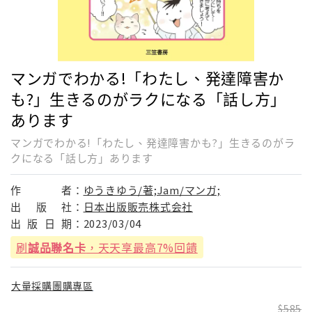
マンガでわかる!「わたし、発達障害か
も?」生きるのがラクになる「話し方」
あります
マンガでわかる!「わたし、発達障害かも?」生きるのがラ
クになる「話し方」あります
作
者：
ゆうきゆう/著;Jam/マンガ;
出
版
社：
日本出版販売株式会社
出
版
日
期：
2023/03/04
刷
誠品聯名卡
，天天享最高7%回饋
大量採購團購專區
585