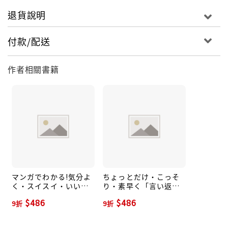
退貨說明
付款/配送
作者相關書籍
マンガでわかる!気分よ
ちょっとだけ・こっそ
く・スイスイ・いい方
り・素早く「言い返
向へ「自分を動かす」
す」技術
$486
$486
9折
9折
技術