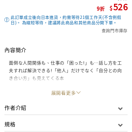
526
9
此訂單成立後向日本進貨，約需等待21個工作天(不含例假
日)。 為縮短等待，建議將此商品和其他商品分開下單。
查詢門市庫存
內容簡介
面倒な人間関係も、仕事の「困った!」も…話し方を工
夫すれば解決できる!「他人」だけでなく「自分との向
き合い方」も見えてくる本
展開看更多
作者介紹
規格