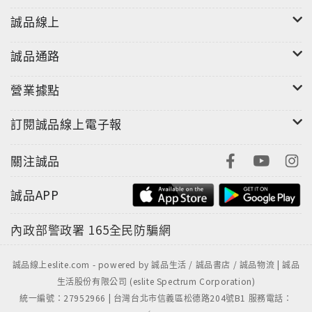
誠品線上
誠品通路
營業據點
訂閱誠品線上電子報
關注誠品
誠品APP
內政部警政署
165全民防騙網
誠品線上eslite.com - powered by 誠品生活 / 誠品書店 / 誠品物流 | 誠品
生活股份有限公司 (eslite Spectrum Corporation)
統一編號：27952966 | 台灣台北市信義區松德路204號B1 服務電話：