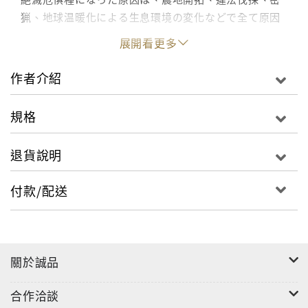
猟、地球温暖化による生息環境の変化などで全て原因
は人によるものです。(中略)絶滅危惧種になっている
展開看更多
オランウータンの命運は、そのまま人類の未来に繋が
るシンボルといえます。持続可能な生活を築いていく
作者介紹
上で、オランウータンを見守る活動に協力することは
一人一人のライフスタイルを考え直すきっかけになり
規格
ます。 ある朝、檻舎に向かうとオランウータンの孤児
がタオルをかぶっていました。
退貨說明
付款/配送
關於誠品
合作洽談