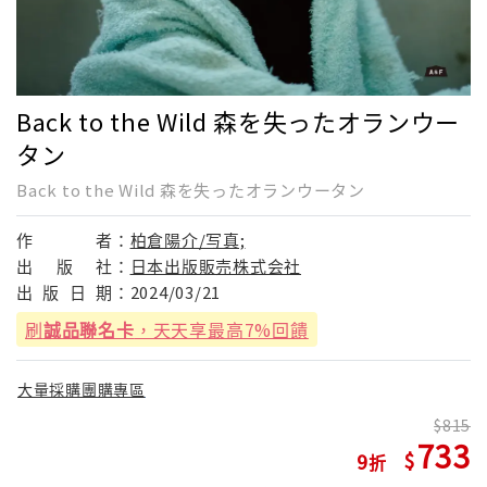
Back to the Wild 森を失ったオランウー
タン
Back to the Wild 森を失ったオランウータン
作
者：
柏倉陽介/写真;
出
版
社：
日本出版販売株式会社
出
版
日
期：
2024/03/21
刷
誠品聯名卡
，天天享最高7%回饋
大量採購團購專區
815
733
9