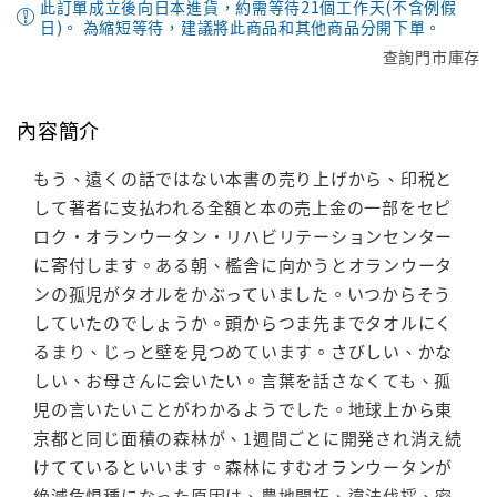
此訂單成立後向日本進貨，約需等待21個工作天(不含例假
日)。 為縮短等待，建議將此商品和其他商品分開下單。
查詢門市庫存
內容簡介
もう、遠くの話ではない本書の売り上げから、印税と
して著者に支払われる全額と本の売上金の一部をセピ
ロク・オランウータン・リハビリテーションセンター
に寄付します。ある朝、檻舎に向かうとオランウータ
ンの孤児がタオルをかぶっていました。いつからそう
していたのでしょうか。頭からつま先までタオルにく
るまり、じっと壁を見つめています。さびしい、かな
しい、お母さんに会いたい。言葉を話さなくても、孤
児の言いたいことがわかるようでした。地球上から東
京都と同じ面積の森林が、1週間ごとに開発され消え続
けてているといいます。森林にすむオランウータンが
絶滅危惧種になった原因は、農地開拓、違法伐採、密