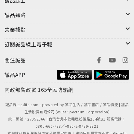
誠品線上
誠品通路
營業據點
訂閱誠品線上電子報
關注誠品
誠品APP
內政部警政署
165全民防騙網
誠品線上eslite.com - powered by 誠品生活 / 誠品書店 / 誠品物流 | 誠品
生活股份有限公司 (eslite Spectrum Corporation)
統一編號：27952966 | 台灣台北市信義區松德路204號B1 服務電話：
0800-666-798／+886-2-8789-8921
本網站已依台灣網站內容分級規定處理｜建議使用瀏覽器版本：Google