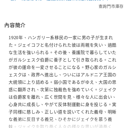
查詢門市庫存
內容簡介
1920年、ハンガリー系移民の一家に男の子が生まれ
た。ジェイコフと名付けられた彼は両親を失い、過酷
な生活を強いられる。その後、養護院で暮らしていた
がガルシェスク伯爵に養子として引き取られる。これ
が彼の運命を一変させることになる。野心家のガルシ
ェスクは、政界へ進出し、ついにはアルドニア王国の
大統領に上り詰める。弱小国であるがゆえ、大国の思
惑に翻弄され、次第に独裁色を強めていく。ジェイク
は伯爵家を離れ、広く世間を見、様々な人に出会い、
心身共に成長し、やがて反体制運動に身を投じる。実
子同様に慈しみ、正しい道を説いてくれた義母、明晰
な義弟に反目する義兄、ひそかにジェイクを慕う義
妹。ジェイクを取り巻く人々の様々な思いが渦巻く