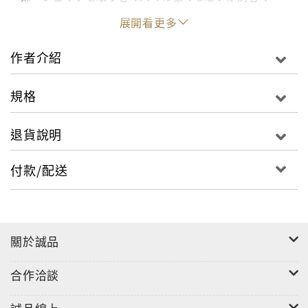
中、物語はラストに待つ「運命」に向け加速してい
展開看更多
く。第2次世界大戦を背景に史実を踏まえつつ、虚実を
巧みに織り上げ、人間の愛と憎しみ、友情と恋、正義
作者介紹
と悪を描いた渾身の超大作! 第2次世界大戦を背景に、
人間の愛と憎しみ、正義と悪を描いた渾身の歴史ロマ
規格
ン大作!
退貨說明
付款/配送
關於誠品
合作洽談