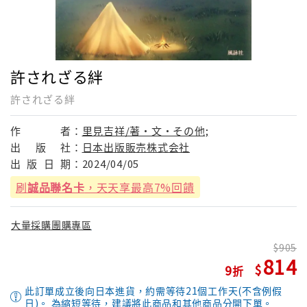
許されざる絆
許されざる絆
作
者：
里見吉祥/著・文・その他;
出
版
社：
日本出版販売株式会社
出
版
日
期：
2024/04/05
刷
誠品聯名卡
，天天享最高7%回饋
大量採購團購專區
905
814
9
此訂單成立後向日本進貨，約需等待21個工作天(不含例假
日)。 為縮短等待，建議將此商品和其他商品分開下單。