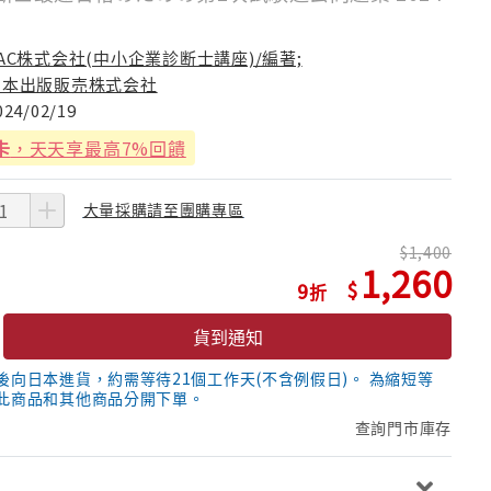
AC株式会社(中小企業診断士講座)/編著;
日本出版販売株式会社
024/02/19
卡
，天天享最高7%回饋
大量採購請至團購專區
1,400
1,260
9
貨到通知
後向日本進貨，約需等待21個工作天(不含例假日)。 為縮短等
此商品和其他商品分開下單。
查詢門市庫存