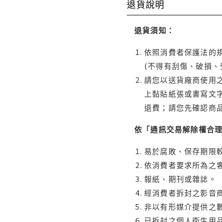
退貨說明
退貨須知：
依照消費者保護法的規
(不得有刮傷、破損、
請您以送貨廠商使用
上黏貼紙張或書寫文
退費；請您先確認商
依「通訊交易解除權合
易於腐敗、保存期限較
依消費者要求所為之客
報紙、期刊或雜誌。
經消費者拆封之影音
非以有形媒介提供之數
已拆封之個人衛生用品