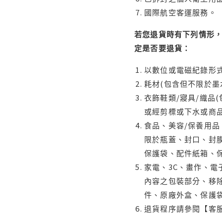
國際航空客運服務。
若您退貨時有下列情形，
定是否要退貨：
以數位或電磁紀錄形式
耗材(包含但不限於墨
衣飾鞋類/寢具/織品
或經剪標或下水或商
食品、美容/保養用
限於瓶蓋、封口、封膜
保護袋、配件紙箱、
家電、3C、畫作、
內容之包裝部分、移除
件、原廠外盒、保護
退貨程序請參閱【客