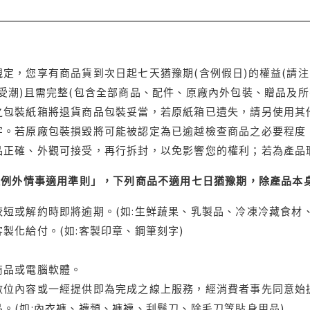
定，您享有商品貨到次日起七天猶豫期(含例假日)的權益(請
受潮)且需完整(包含全部商品、配件、原廠內外包裝、贈品及所
之包裝紙箱將退貨商品包裝妥當，若原紙箱已遺失，請另使用其
字。若原廠包裝損毀將可能被認定為已逾越檢查商品之必要程度，
品正確、外觀可接受，再行拆封，以免影響您的權利；若為產品
理例外情事適用準則」，下列商品不適用七日猶豫期，除產品本
短或解約時即將逾期。(如:生鮮蔬果、乳製品、冷凍冷藏食材、
製化給付。(如:客製印章、鋼筆刻字)
商品或電腦軟體。
位內容或一經提供即為完成之線上服務，經消費者事先同意始提
。(如:內衣褲、襪類、褲襪、刮鬍刀、除毛刀等貼身用品)