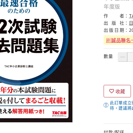
年度版
作
者：
T
出
版
社：
出
版
日
期：
2
刷
誠品聯名
數量
收藏
此訂單成立
待，建議將
付款/配送