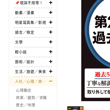
📌現貨不用等！
動畫／漫畫
明星寫真集／影視
語言／檢定
文學
輕小說
藝術／設計
生活／旅遊／美食
人社／心理／商業／其他
心理勵志
商業／趨勢／求職
歷史／地理