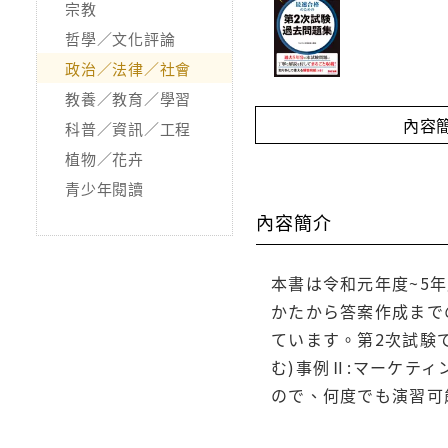
宗教
哲學／文化評論
政治／法律／社會
教養／教育／學習
內容
科普／資訊／工程
植物／花卉
青少年閱讀
內容簡介
本書は令和元年度~5
かたから答案作成まで
ています。第2次試験
む)事例Ⅱ:マーケテ
ので、何度でも演習可