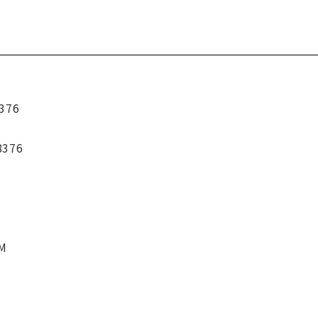
376
8376
CM