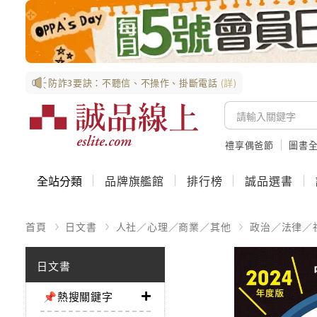
防詐3要訣：不聽信、不操作、掛斷電話
(詳)
禮享偶爸節
圖書全
全站分類
品牌旗艦館
排行榜
誠品選書
首頁
日文書
人社／心理／商業／其他
政治／法律／
日文書
📌熱搜關鍵字