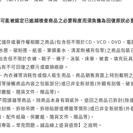
可能被認定已逾越檢查商品之必要程度而須負擔為回復原狀必要
儲存或著作權相關之商品(包含但不限於CD、VCD、DVD、電
水匣、碳粉匣、紙張、筆類墨水、清潔劑補充包等)之商品包裝已
(包含但不限於衣褲、鞋子、襪子、泳裝、床單、被套、填充玩具
品有不可回復之髒污或磨損痕跡。
品、內衣褲等消耗性或個人衛生用品、商品銷售頁面上特別載明之
等接觸商品內容之包裝部分)或已非全新狀態(外觀有刮傷、破
保麗龍、隨貨文件、贈品等)。
電子閱讀器等商品，除商品本身有瑕疵外，退回之商品已拆封(除
封條、拆除吊牌、拆除貼膠或標籤等情形)或已非全新狀態(外
袋、配件紙箱、保麗龍、隨貨文件、贈品等)。
服專區→常見問題→誠品線上退貨退款】之說明。