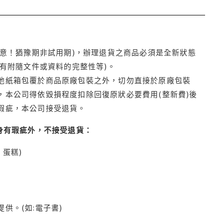
注意！猶豫期非試用期)，辦理退貨之商品必須是全新狀態
有附隨文件或資料的完整性等)。
他紙箱包覆於商品原廠包裝之外，切勿直接於原廠包裝
本公司得依毀損程度扣除回復原狀必要費用(整新費)後
瑕疵，本公司接受退貨。
身有瑕疵外，不接受退貨：
蛋糕)
供。(如:電子書)