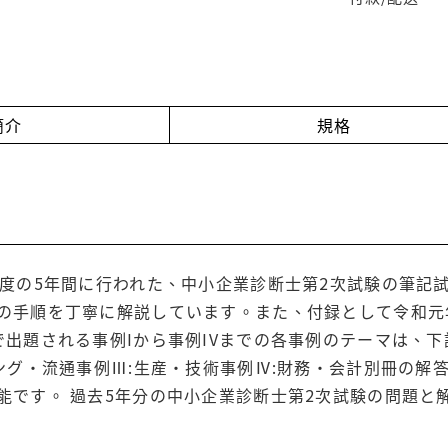
簡介
規格
年度の5年間に行われた、中小企業診断士第2次試験の筆記
の手順を丁寧に解説しています。また、付録として令和元
で出題される事例Iから事例IVまでの各事例のテーマは、下
ィング・流通事例Ⅲ:生産・技術事例Ⅳ:財務・会計別冊の
能です。 過去5年分の中小企業診断士第2次試験の問題と