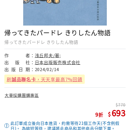
帰ってきたパードレ きりしたん物語
帰ってきたパードレ きりしたん物語
作
者：
浅丘邦夫/著;
出
版
社：
日本出版販売株式会社
出
版
日
期：
2024/02/14
刷
誠品聯名卡
，天天享最高7%回饋
大量採購團購專區
770
693
9
此訂單成立後向日本進貨，約需等待21個工作天(不含例假
日)。 為縮短等待，建議將此商品和其他商品分開下單。