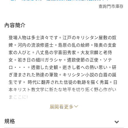
查詢門市庫存
內容簡介
登場人物は多士済々です。江戸のキリシタン屋敷の奴
婢。河内の流浪修道士。島原の乱の絵師。陸奥の支倉
家の人びと。八丈島の宇喜田秀家。大友宗麟と老侍
女。若き日の細川ガラシャ。遣欧使節の正使・ソテ
ロ・・・。透徹した史観。逝きし者への熱い思い。研
ぎ澄まされた熟達の筆致。キリシタン小説の白眉の誕
生です。 時代に翻弄された信徒の軌跡を描く秀篇。日
本キリスト教文学に新たな地平を切り拓く野心作がい
まここに!
展開看更多
規格