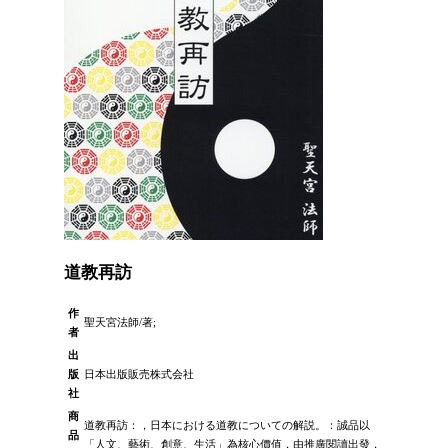
道教再訪
作
聖天宮法師/著;
者
出
版
日本出版販売株式会社
社
商
道教再訪：，日本における道教についての解説。：誠品以
品
「人文、藝術、創意、生活」為核心價值，由推廣閱讀出發，