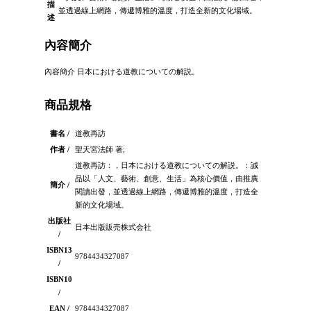
描
並透過線上網路，傳遞博雅的溫度，打造全新的文化場域。
述
內容簡介
內容簡介 日本における道教についての解説。
商品規格
書名 /
道教再訪
作者 /
聖天宮法師 著;
道教再訪：，日本における道教についての解説。：誠
品以「人文、藝術、創意、生活」為核心價值，由推廣
簡介 /
閱讀出發，並透過線上網路，傳遞博雅的溫度，打造全
新的文化場域。
出版社
日本出版販売株式会社
/
ISBN13
9784434327087
/
ISBN10
/
EAN /
9784434327087