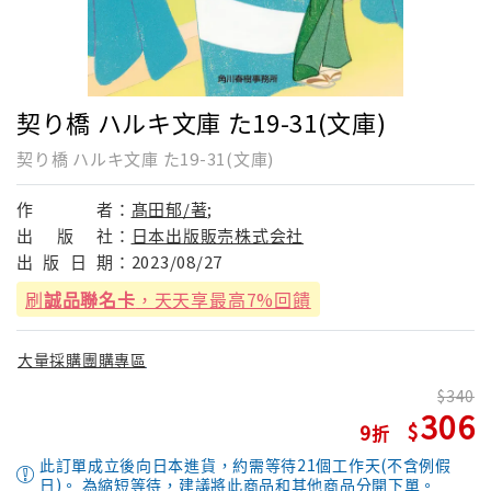
契り橋 ハルキ文庫 た19-31(文庫)
契り橋 ハルキ文庫 た19-31(文庫)
作
者：
髙田郁/著;
出
版
社：
日本出版販売株式会社
出
版
日
期：
2023/08/27
刷
誠品聯名卡
，天天享最高7%回饋
大量採購團購專區
340
306
9
此訂單成立後向日本進貨，約需等待21個工作天(不含例假
日)。 為縮短等待，建議將此商品和其他商品分開下單。