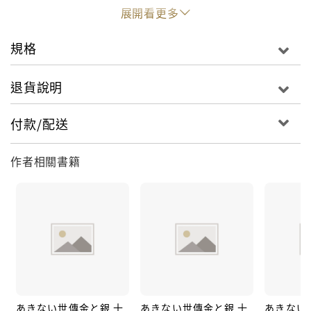
展開看更多
規格
退貨說明
付款/配送
作者相關書籍
あきない世傳金と銀 十
あきない世傳金と銀 十
あきない