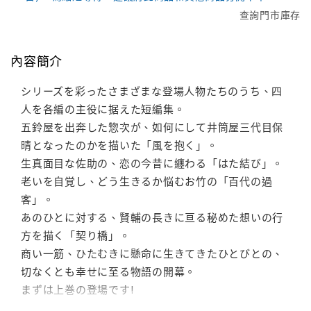
查詢門市庫存
內容簡介
シリーズを彩ったさまざまな登場人物たちのうち、四
人を各編の主役に据えた短編集。
五鈴屋を出奔した惣次が、如何にして井筒屋三代目保
晴となったのかを描いた「風を抱く」。
生真面目な佐助の、恋の今昔に纏わる「はた結び」。
老いを自覚し、どう生きるか悩むお竹の「百代の過
客」。
あのひとに対する、賢輔の長きに亘る秘めた想いの行
方を描く「契り橋」。
商い一筋、ひたむきに懸命に生きてきたひとびとの、
切なくとも幸せに至る物語の開幕。
まずは上巻の登場です!