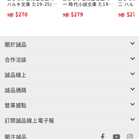
ハルキ文庫 た19-25(文
一 時代小説文庫 た19-
二 ハルキ
庫)
26(文庫)
27(文庫)
$270
$279
$279
9折
9折
9折
關於誠品
合作洽談
誠品線上
誠品通路
營業據點
訂閱誠品線上電子報
關注誠品