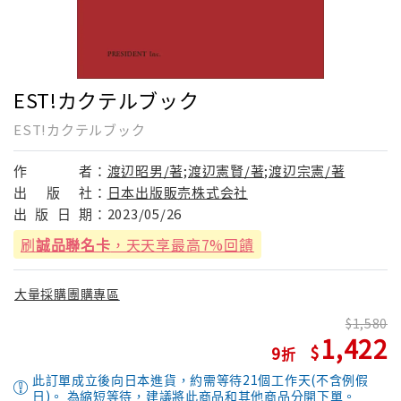
EST!カクテルブック
EST!カクテルブック
作
者：
渡辺昭男/著;渡辺憲賢/著;渡辺宗憲/著
出
版
社：
日本出版販売株式会社
出
版
日
期：
2023/05/26
刷
誠品聯名卡
，天天享最高7%回饋
大量採購團購專區
1,580
1,422
9
此訂單成立後向日本進貨，約需等待21個工作天(不含例假
日)。 為縮短等待，建議將此商品和其他商品分開下單。