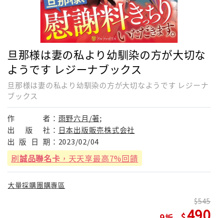
旦那様は妻の私より幼馴染の方が大切な
ようです レジーナブックス
旦那様は妻の私より幼馴染の方が大切なようです レジーナ
ブックス
作
者：
雨野六月/著;
出
版
社：
日本出版販売株式会社
出
版
日
期：
2023/02/04
刷
誠品聯名卡
，天天享最高7%回饋
大量採購團購專區
545
490
9