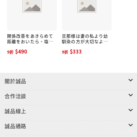
関係改善をあきらめて
旦那様は妻の私より幼
距離をおいたら、塩対
馴染の方が大切なよう
応だった婚約者が絡ん
です レジーナ文庫(文
$490
$333
9折
9折
でくるようになりまし
庫)
た Mノベルスf
關於誠品
合作洽談
誠品線上
誠品通路