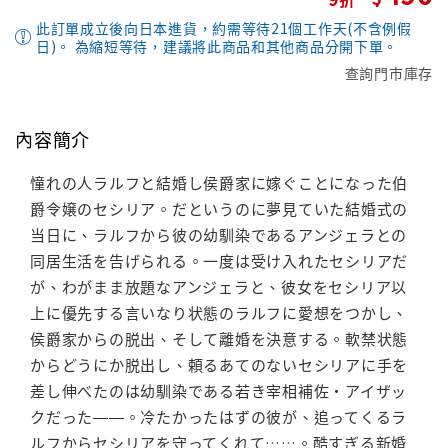
此訂單成立後向日本進貨，約需等待21個工作天(不含例假
日)。 為縮短等待，建議將此商品和其他商品分開下單。
查詢門市庫存
內容簡介
憧れの人ラルフと結婚し侯爵家に嫁ぐことになった伯
爵令嬢のセシリア。だというのに夢見ていた結婚式の
当日に、ラルフから彼の幼馴染であるアンジェラとの
同居生活を告げられる。一度は受け入れたセシリアだ
が、わがまま放題なアンジェラと、彼女をセシリア以
上に優先する言いなり状態のラルフに愛想をつかし、
侯爵家からの脱出、そして離婚を決意する。軟禁状態
からどうにか脱出し、頼るあてのないセシリアに手を
差し伸べたのは幼馴染である若き宰相補佐・アイザッ
クだった――。冷たかったはずの彼が、追ってくるラ
ルフからセシリアを守ってくれて……。酷すぎる新婚