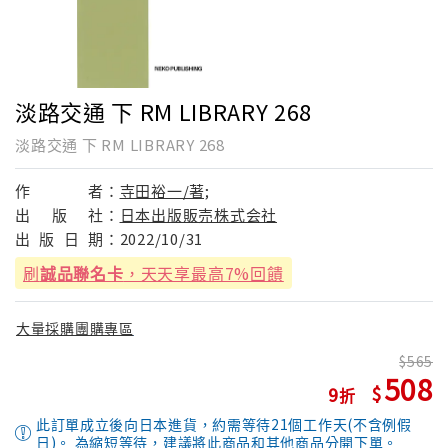
淡路交通 下 RM LIBRARY 268
淡路交通 下 RM LIBRARY 268
作
者：
寺田裕一/著;
出
版
社：
日本出版販売株式会社
出
版
日
期：
2022/10/31
刷
誠品聯名卡
，天天享最高7%回饋
大量採購團購專區
565
508
9
此訂單成立後向日本進貨，約需等待21個工作天(不含例假
日)。 為縮短等待，建議將此商品和其他商品分開下單。