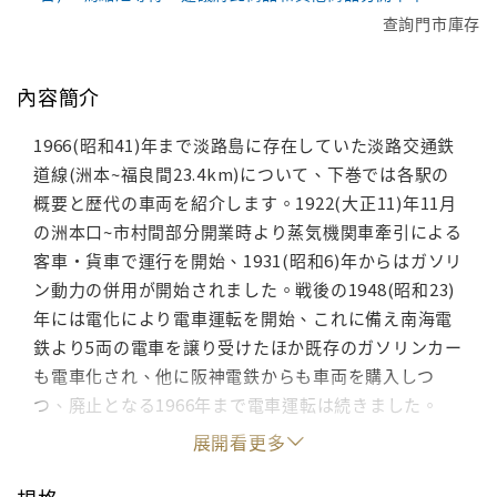
查詢門市庫存
內容簡介
1966(昭和41)年まで淡路島に存在していた淡路交通鉄
道線(洲本~福良間23.4km)について、下巻では各駅の
概要と歴代の車両を紹介します。1922(大正11)年11月
の洲本口~市村間部分開業時より蒸気機関車牽引による
客車・貨車で運行を開始、1931(昭和6)年からはガソリ
ン動力の併用が開始されました。戦後の1948(昭和23)
年には電化により電車運転を開始、これに備え南海電
鉄より5両の電車を譲り受けたほか既存のガソリンカー
も電車化され、他に阪神電鉄からも車両を購入しつ
つ、廃止となる1966年まで電車運転は続きました。
展開看更多