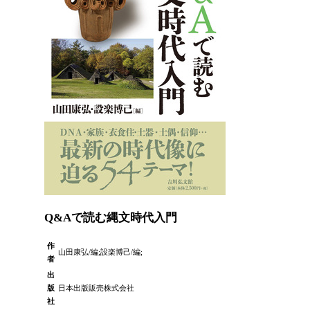
Q&Aで読む縄文時代入門
作
山田康弘/編;設楽博己/編;
者
出
版
日本出版販売株式会社
社