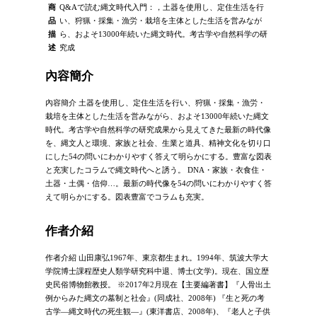
商
Q&Aで読む縄文時代入門：，土器を使用し、定住生活を行
品
い、狩猟・採集・漁労・栽培を主体とした生活を営みなが
描
ら、およそ13000年続いた縄文時代。考古学や自然科学の研
述
究成
內容簡介
內容簡介 土器を使用し、定住生活を行い、狩猟・採集・漁労・
栽培を主体とした生活を営みながら、およそ13000年続いた縄文
時代。考古学や自然科学の研究成果から見えてきた最新の時代像
を、縄文人と環境、家族と社会、生業と道具、精神文化を切り口
にした54の問いにわかりやすく答えて明らかにする。豊富な図表
と充実したコラムで縄文時代へと誘う。 DNA・家族・衣食住・
土器・土偶・信仰…。最新の時代像を54の問いにわかりやすく答
えて明らかにする。図表豊富でコラムも充実。
作者介紹
作者介紹 山田康弘1967年、東京都生まれ。1994年、筑波大学大
学院博士課程歴史人類学研究科中退、博士(文学)。現在、国立歴
史民俗博物館教授。 ※2017年2月現在【主要編著書】『人骨出土
例からみた縄文の墓制と社会』(同成社、2008年) 『生と死の考
古学―縄文時代の死生観―』(東洋書店、2008年)、『老人と子供