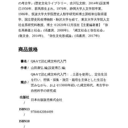
の考古学』(歴史文化ライブラリー、吉川弘文館、2014年)設楽博
己1956年、群馬県生まれ。1976年、静岡大学人文学部卒業。
1986年、筑波大学大学院歴史人類学研究科博士課程単位取得退
学。国立歴史民俗博物館・駒沢大学を経て、東京大学大学院人文
社会系研究科教授。博士 ※2020年12月現在【主要編著書】『弥
生再葬墓と社会』(塙書房、2008年)、『縄文社会と弥生社会』
(敬文舎、2014年)、『弥生文化形成論』(塙書房、2017年)
商品規格
書名 /
Q&Aで読む縄文時代入門
作者 /
山田康弘 編;設楽博己 編;
Q&Aで読む縄文時代入門：，土器を使用し、定住生活
を行い、狩猟・採集・漁労・栽培を主体とした生活を
簡介 /
営みながら、およそ13000年続いた縄文時代。考古学や
自然科学の研究成
出版社
日本出版販売株式会社
/
ISBN13
9784642084499
/
ISBN10
/