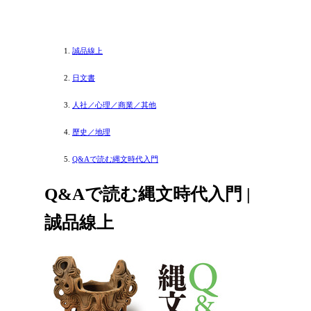
誠品線上
日文書
人社／心理／商業／其他
歷史／地理
Q&Aで読む縄文時代入門
Q&Aで読む縄文時代入門 |
誠品線上