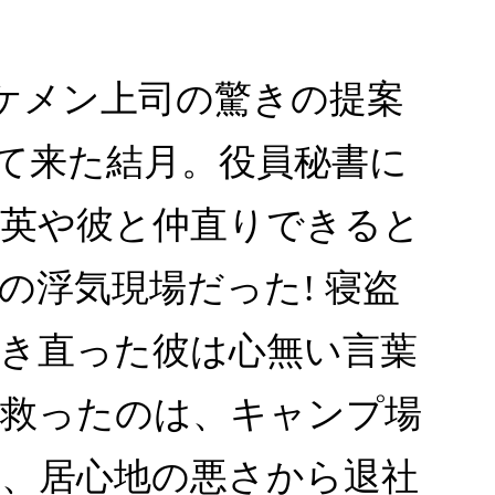
ケメン上司の驚きの提案
って来た結月。役員秘書に
英や彼と仲直りできると
浮気現場だった! 寝盗
き直った彼は心無い言葉
を救ったのは、キャンプ場
、居心地の悪さから退社