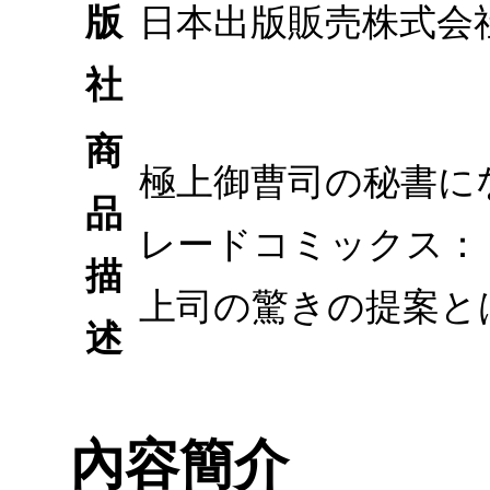
版
日本出版販売株式会
社
商
極上御曹司の秘書にな
品
レードコミックス：
描
上司の驚きの提案とは
述
內容簡介