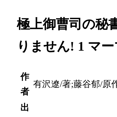
極上御曹司の秘
りません! 1 
作
有沢遼/著;藤谷郁/原作
者
出