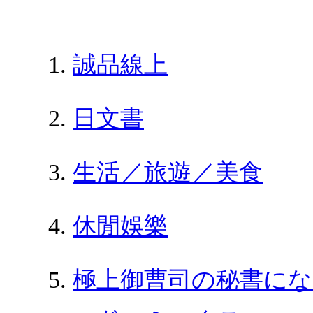
誠品線上
日文書
生活／旅遊／美食
休閒娛樂
極上御曹司の秘書にな