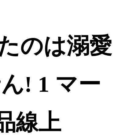
たのは溺愛
! 1 マー
誠品線上