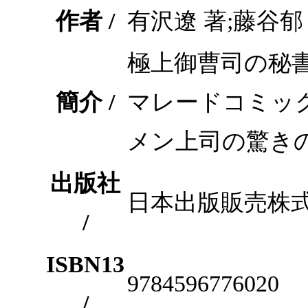
作者 /
有沢遼 著;藤谷郁
極上御曹司の秘書
簡介 /
マレードコミッ
メン上司の驚きの
出版社
日本出版販売株
/
ISBN13
9784596776020
/