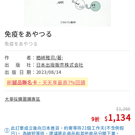
免疫をあやつる
免疫をあやつる
作
者：
楢崎雅司/著;
出
版
社：
日本出版販売株式会社
出
版
日
期：
2023/08/14
刷
誠品聯名卡
，天天享最高7%回饋
大量採購團購專區
1,260
1,134
9
此訂單成立後向日本進貨，約需等待21個工作天(不含例假
日)。 為縮短等待，建議將此商品和其他商品分開下單。