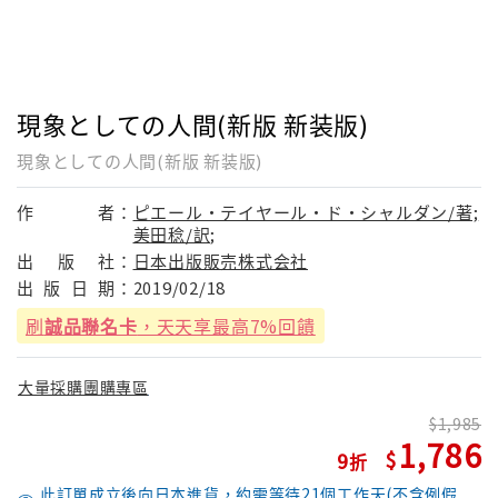
現象としての人間(新版 新装版)
現象としての人間(新版 新装版)
作
者：
ピエール・テイヤール・ド・シャルダン/著;
美田稔/訳;
出
版
社：
日本出版販売株式会社
出
版
日
期：
2019/02/18
刷
誠品聯名卡
，天天享最高7%回饋
大量採購團購專區
1,985
1,786
9
此訂單成立後向日本進貨，約需等待21個工作天(不含例假