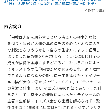
日)。 為縮短等待，建議將此商品和其他商品分開下單。
查詢門市庫存
內容簡介
「宗教は人間を疎外するという考え方の根本的な修正
を迫り、宗教が人類の真の進歩のためにどんなに大き
な刺激となりうるかを、自らの生き方によって証明し
ようとした宗教観を彷彿させる。そこには現代科学の
成果が信仰を困難にするどころか、むしろこれによっ
てキリスト教の信仰内容がいかに深められ、よく理解
できるようになるかの証しに一生を捧げた、テイヤー
ルの姿が大きく浮かび上がってくる。」(「テイヤール
の生涯と仕事」より)イエズス会の司祭であり、また科
学者として北京原人の発掘に関わった、テイヤールの
主著。生前は、イエズス会から出版を認められず、歿
後まもなく1950年に原書は刊行される。科学とキリス