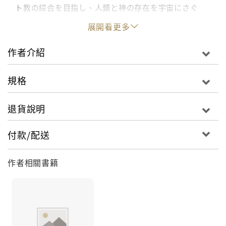
ト教の綜合を目指し、人類と神の存在を宇宙にさぐ
る、深遠な思想を展開する。訳者による「テイヤール
展開看更多
の生涯と仕事」と「テイヤールの著作と参考文献」を
加えた新版。
作者介紹
規格
退貨說明
付款/配送
作者相關書籍