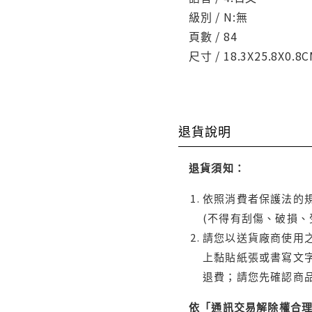
級別 / N:無
頁數 / 84
尺寸 / 18.3X25.8X0.8
退貨說明
退貨須知：
依照消費者保護法的規
(不得有刮傷、破損、
請您以送貨廠商使用
上黏貼紙張或書寫文
退費；請您先確認商
依「通訊交易解除權合