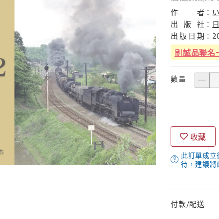
作
者：
出
版
社：
出
版
日
期：
2
刷
誠品聯名
數量
收藏
此訂單成立
待，建議將
付款/配送