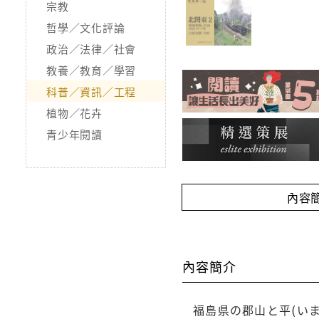
宗教
哲學／文化評論
政治／法律／社會
教養／教育／學習
科普／資訊／工程
植物／花卉
青少年閱讀
內容
內容簡介
福島県の郡山と平(い