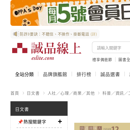
防詐3要訣：不聽信、不操作、掛斷電話
(詳)
禮享偶爸節
圖書全
全站分類
品牌旗艦館
排行榜
誠品選書
首頁
日文書
人社／心理／商業／其他
科普／資訊／
日文書
📌熱搜關鍵字