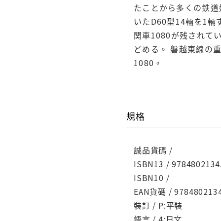
たことから多くの鉄道
いたD60型14輛を
関車1080が残され
どめる。 磐越東線の
1080。
規格
誠品貨碼 /
ISBN13 / 9784802134
ISBN10 /
EAN貨碼 / 978480213
裝訂 / P:平裝
語言 / 4:日文