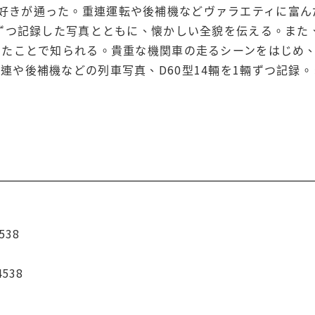
好きが通った。重連運転や後補機などヴァラエティに富ん
1輛ずつ記録した写真とともに、懐かしい全貌を伝える。ま
ていたことで知られる。貴重な機関車の走るシーンをはじめ
重連や後補機などの列車写真、D60型14輛を1輛ずつ記録
538
4538