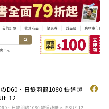
我的訂單
收藏商品
優惠券
誠品點
購物車(
)
0
慶中元
のD60、日鉄羽鶴1080 鉄道趣
UE 12
0、日鉄羽鶴1080 鉄道趣味人 ISSUE 12