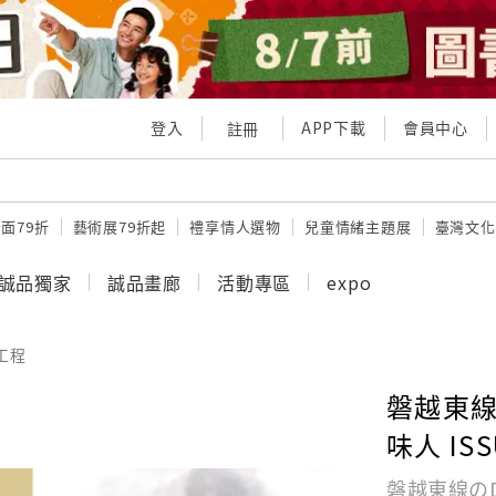
登入
APP下載
會員中心
註冊
面79折
藝術展79折起
禮享情人選物
兒童情緒主題展
臺灣文化
誠品獨家
誠品畫廊
活動專區
expo
工程
磐越東線
味人 ISS
磐越東線のD6