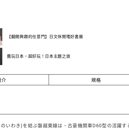
【翻開興趣的任意門】日文休閒嗜好書展
醬玩日本，超好玩！日本主題之旅
簡介
規格
まのいわき)を結ぶ磐越東線は、古豪機関車D60型の活躍