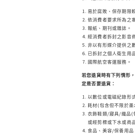
易於腐敗、保存期限較
依消費者要求所為之客
報紙、期刊或雜誌。
經消費者拆封之影音
非以有形媒介提供之數
已拆封之個人衛生用品
國際航空客運服務。
若您退貨時有下列情形，
定是否要退貨：
以數位或電磁紀錄形式
耗材(包含但不限於墨
衣飾鞋類/寢具/織品
或經剪標或下水或商
食品、美容/保養用