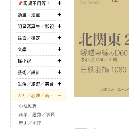
📌現貨不用等！
動畫／漫畫
明星寫真集／影視
語言／檢定
文學
輕小說
藝術／設計
生活／旅遊／美食
人社／心理／商業／其他
心理勵志
商業／趨勢／求職
歷史／地理