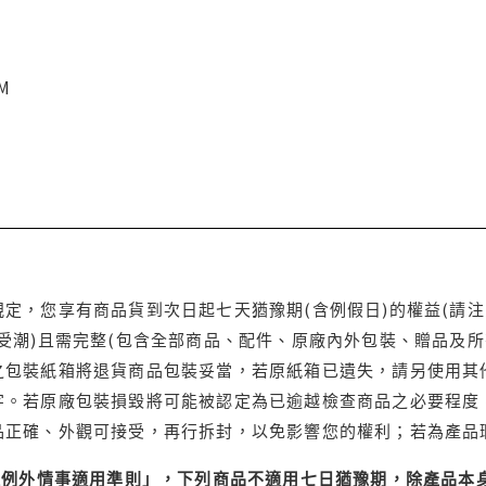
CM
定，您享有商品貨到次日起七天猶豫期(含例假日)的權益(請
受潮)且需完整(包含全部商品、配件、原廠內外包裝、贈品及所
之包裝紙箱將退貨商品包裝妥當，若原紙箱已遺失，請另使用其
字。若原廠包裝損毀將可能被認定為已逾越檢查商品之必要程度，
品正確、外觀可接受，再行拆封，以免影響您的權利；若為產品
理例外情事適用準則」，下列商品不適用七日猶豫期，除產品本