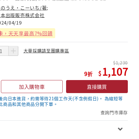
いのうえ・こーいち/著;
日本出版販売株式会社
024/04/19
卡
，天天享最高7%回饋
大量採購請至團購專區
1,230
1,107
9
加入購物車
直接購買
後向日本進貨，約需等待21個工作天(不含例假日)。 為縮短等
此商品和其他商品分開下單。
查詢門市庫存