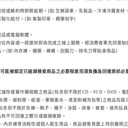
短或解約時即將逾期。(如:生鮮蔬果、乳製品、冷凍冷藏食材、
製化給付。(如:客製印章、鋼筆刻字)
商品或電腦軟體。
位內容或一經提供即為完成之線上服務，經消費者事先同意始提
。(如:內衣褲、襪類、褲襪、刮鬍刀、除毛刀等貼身用品)
可能被認定已逾越檢查商品之必要程度而須負擔為回復原狀必要
儲存或著作權相關之商品(包含但不限於CD、VCD、DVD、電
水匣、碳粉匣、紙張、筆類墨水、清潔劑補充包等)之商品包裝已
(包含但不限於衣褲、鞋子、襪子、泳裝、床單、被套、填充玩具
品有不可回復之髒污或磨損痕跡。
品、內衣褲等消耗性或個人衛生用品、商品銷售頁面上特別載明之