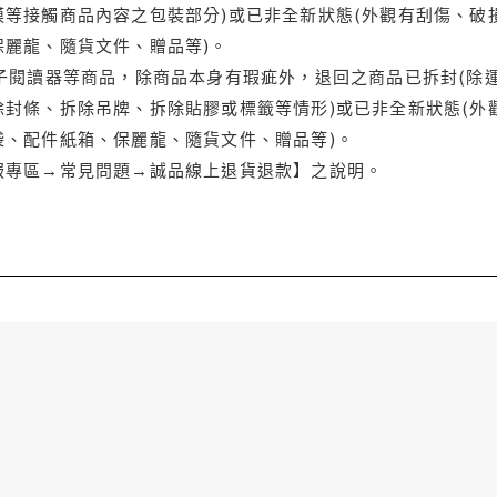
等接觸商品內容之包裝部分)或已非全新狀態(外觀有刮傷、破
保麗龍、隨貨文件、贈品等)。
電子閱讀器等商品，除商品本身有瑕疵外，退回之商品已拆封(除
封條、拆除吊牌、拆除貼膠或標籤等情形)或已非全新狀態(外
袋、配件紙箱、保麗龍、隨貨文件、贈品等)。
服專區→常見問題→誠品線上退貨退款】之說明。