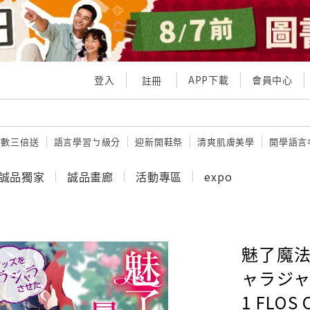
登入
APP下載
會員中心
註冊
點數三倍送
語言學習ㄅ級分
迎新開鞋祭
清爽肌膚美學
開學語言
誠品獨家
誠品畫廊
活動專區
expo
魅了魔
ャラジ
1 FLOS 