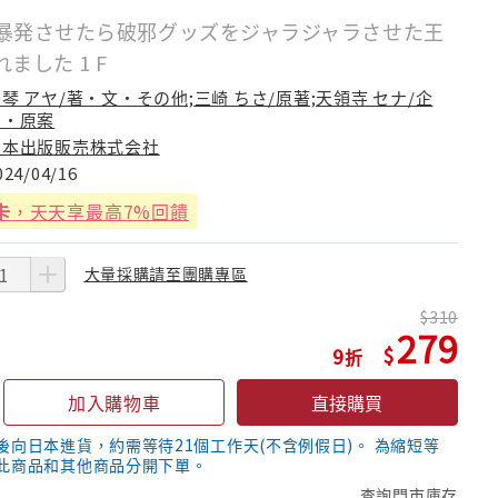
暴発させたら破邪グッズをジャラジャラさせた王
ました 1 F
琴 アヤ/著・文・その他;三崎 ちさ/原著;天領寺 セナ/企
画・原案
日本出版販売株式会社
024/04/16
卡
，天天享最高7%回饋
大量採購請至團購專區
310
279
9
加入購物車
直接購買
後向日本進貨，約需等待21個工作天(不含例假日)。 為縮短等
此商品和其他商品分開下單。
查詢門市庫存