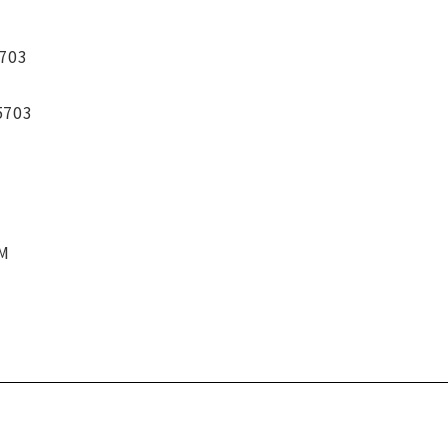
703
5703
CM