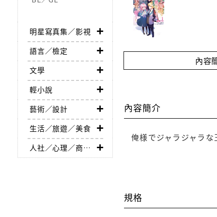
明星寫真集／影視
語言／檢定
內容
文學
輕小說
內容簡介
藝術／設計
生活／旅遊／美食
俺様でジャラジャラな
人社／心理／商業／其他
規格