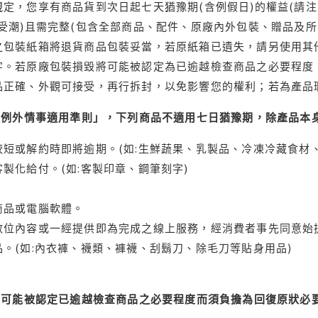
定，您享有商品貨到次日起七天猶豫期(含例假日)的權益(請
受潮)且需完整(包含全部商品、配件、原廠內外包裝、贈品及所
之包裝紙箱將退貨商品包裝妥當，若原紙箱已遺失，請另使用其
字。若原廠包裝損毀將可能被認定為已逾越檢查商品之必要程度，
品正確、外觀可接受，再行拆封，以免影響您的權利；若為產品
理例外情事適用準則」，下列商品不適用七日猶豫期，除產品本
短或解約時即將逾期。(如:生鮮蔬果、乳製品、冷凍冷藏食材、
製化給付。(如:客製印章、鋼筆刻字)
商品或電腦軟體。
位內容或一經提供即為完成之線上服務，經消費者事先同意始提
。(如:內衣褲、襪類、褲襪、刮鬍刀、除毛刀等貼身用品)
可能被認定已逾越檢查商品之必要程度而須負擔為回復原狀必要