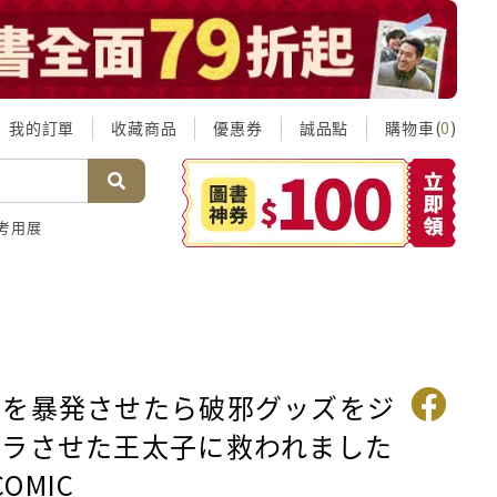
我的訂單
收藏商品
優惠券
誠品點
購物車(
)
0
考用展
法を暴発させたら破邪グッズをジ
ャラさせた王太子に救われました
COMIC