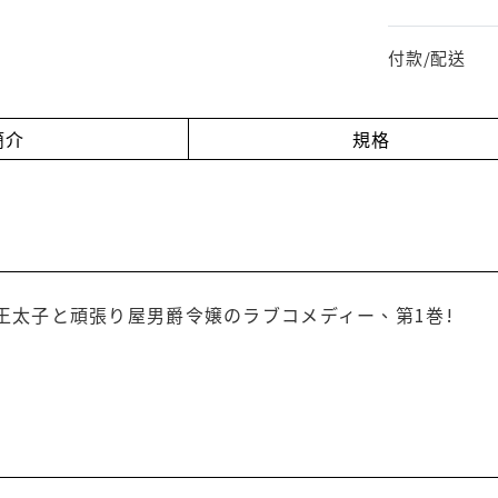
付款/配送
簡介
規格
王太子と頑張り屋男爵令嬢のラブコメディー、第1巻!