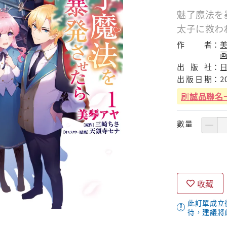
魅了魔法を
太子に救われ
作
者：
美
出
版
社：
出
版
日
期：
2
刷
誠品聯名
數量
收藏
此訂單成立
待，建議將