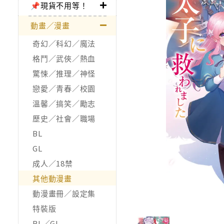
📌現貨不用等！
動畫／漫畫
奇幻／科幻／魔法
格鬥／武俠／熱血
驚悚／推理／神怪
戀愛／青春／校園
溫馨／搞笑／勵志
歷史／社會／職場
BL
GL
成人／18禁
其他動漫畫
動漫畫冊／設定集
特裝版
BL／GL