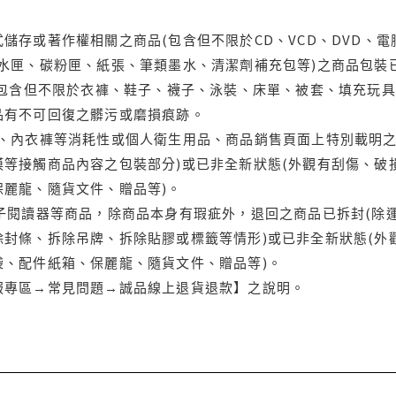
儲存或著作權相關之商品(包含但不限於CD、VCD、DVD、電
水匣、碳粉匣、紙張、筆類墨水、清潔劑補充包等)之商品包裝已
(包含但不限於衣褲、鞋子、襪子、泳裝、床單、被套、填充玩具
品有不可回復之髒污或磨損痕跡。
品、內衣褲等消耗性或個人衛生用品、商品銷售頁面上特別載明之
等接觸商品內容之包裝部分)或已非全新狀態(外觀有刮傷、破
保麗龍、隨貨文件、贈品等)。
電子閱讀器等商品，除商品本身有瑕疵外，退回之商品已拆封(除
封條、拆除吊牌、拆除貼膠或標籤等情形)或已非全新狀態(外
袋、配件紙箱、保麗龍、隨貨文件、贈品等)。
服專區→常見問題→誠品線上退貨退款】之說明。