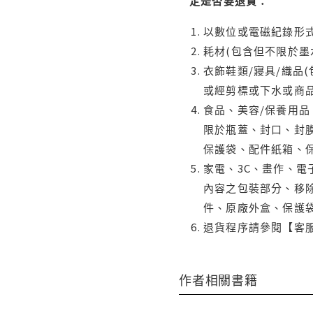
定是否要退貨：
以數位或電磁紀錄形式
耗材(包含但不限於墨
衣飾鞋類/寢具/織品
或經剪標或下水或商
食品、美容/保養用
限於瓶蓋、封口、封膜
保護袋、配件紙箱、
家電、3C、畫作、
內容之包裝部分、移除
件、原廠外盒、保護
退貨程序請參閱【客
作者相關書籍