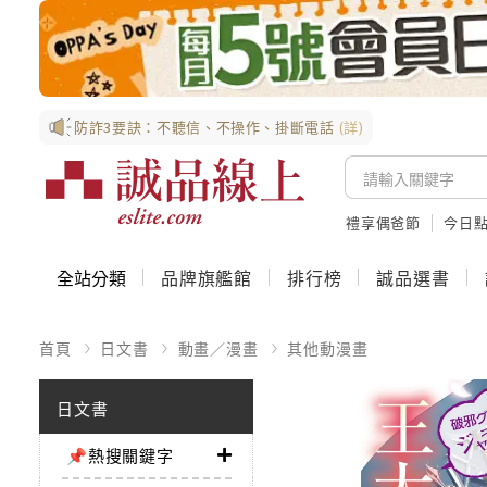
防詐3要訣：不聽信、不操作、掛斷電話
(詳)
禮享偶爸節
今日
全站分類
品牌旗艦館
排行榜
誠品選書
首頁
日文書
動畫／漫畫
其他動漫畫
日文書
📌熱搜關鍵字