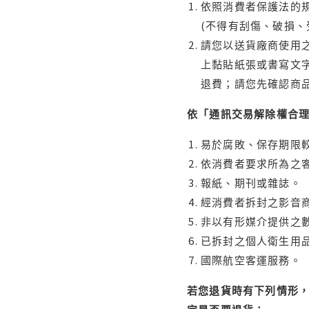
依照消費者保護法的規
(不得有刮傷、破損、
請您以送貨廠商使用
上黏貼紙張或書寫文
退費；請您先確認商
依「通訊交易解除權合
易於腐敗、保存期限較
依消費者要求所為之客
報紙、期刊或雜誌。
經消費者拆封之影音
非以有形媒介提供之數
已拆封之個人衛生用品
國際航空客運服務。
若您退貨時有下列情形，