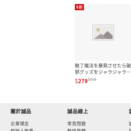
9折
魅了魔法を暴発させたら破
邪グッズをジャラジャラさ
せた王太子に救われました
310
279
2 FLOS COMIC
關於誠品
誠品線上
企業理念
常見問題
創辦人故事
聯絡我們