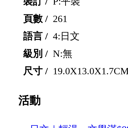
裝訂 /
P:平裝
頁數 /
261
語言 /
4:日文
級別 /
N:無
尺寸 /
19.0X13.0X1.7C
活動