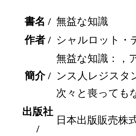
書名 /
無益な知識
作者 /
シャルロット・デ
無益な知識：，
簡介 /
ンス人レジスタ
次々と喪っても
出版社
日本出版販売株
/