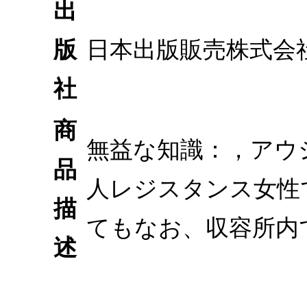
出
版
日本出版販売株式会
社
商
無益な知識：，アウ
品
人レジスタンス女性
描
てもなお、収容所内
述