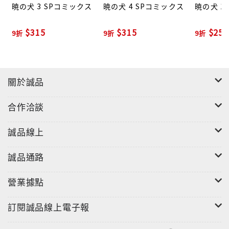
暁の犬 3 SPコミックス
暁の犬 4 SPコミックス
暁の犬 1
$315
$315
$252
9折
9折
9折
關於誠品
合作洽談
誠品線上
誠品通路
營業據點
訂閱誠品線上電子報