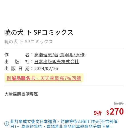
暁の犬 下 SPコミックス
暁の犬 下 SPコミックス
作
者：
高瀬理恵/著;鳥羽亮/原作;
出
版
社：
日本出版販売株式会社
出
版
日
期：
2024/02/26
刷
誠品聯名卡
，天天享最高7%回饋
大量採購團購專區
300
270
9
此訂單成立後向日本進貨，約需等待21個工作天(不含例假
日)。 為縮短等待，建議將此商品和其他商品分開下單。