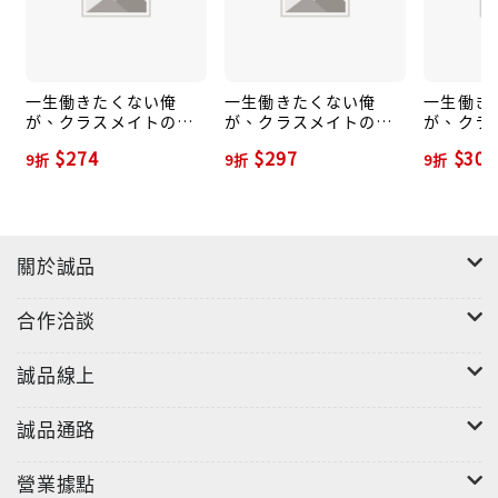
一生働きたくない俺
一生働きたくない俺
一生働き
が、クラスメイトの大
が、クラスメイトの大
が、クラ
人気アイドルに懐かれ
人気アイドルに懐かれ
人気アイ
$274
$297
$301
9折
9折
9折
たら 2 オーバーラップ
たら 4 オーバーラップ
たら 3 
文庫 き-09-02(文庫)
文庫 き-09-04(文庫)
文庫 き-0
關於誠品
合作洽談
誠品線上
誠品通路
營業據點