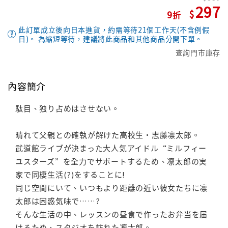
297
9
此訂單成立後向日本進貨，約需等待21個工作天(不含例假
日)。 為縮短等待，建議將此商品和其他商品分開下單。
查詢門市庫存
內容簡介
駄目、独り占めはさせない。
晴れて父親との確執が解けた高校生・志藤凛太郎。
武道館ライブが決まった大人気アイドル“ミルフィー
ユスターズ”を全力でサポートするため、凛太郎の実
家で同棲生活(?)をすることに!
同じ空間にいて、いつもより距離の近い彼女たちに凛
太郎は困惑気味で……?
そんな生活の中、レッスンの昼食で作ったお弁当を届
けるため、スタジオを訪れた凛太郎。