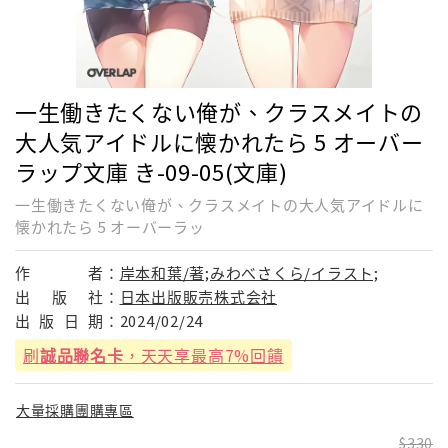
一生働きたくない俺が、クラスメイトの
大人気アイドルに懐かれたら 5 オーバー
ラップ文庫 き-09-05(文庫)
一生働きたくない俺が、クラスメイトの大人気アイドルに
懐かれたら 5 オーバーラッ
作
者：
岸本和葉/著;みわべさくら/イラスト;
出
版
社：
日本出版販売株式会社
出
版
日
期：
2024/02/24
刷
誠品聯名卡
，天天享最高7%回饋
大量採購團購專區
330