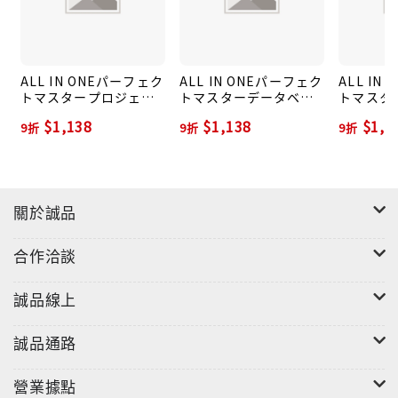
す。ぜひ、本書を活用して合格を勝ち取ってくださ
い。※高度情報処理技術者試験8試験種と情報処理安全
確保支援士試験には、共通で実施される「午前Ⅰ試
ALL IN ONEパーフェク
ALL IN ONEパーフェク
ALL IN
験」がありますが、免除制度の利用者には不要という
トマスタープロジェク
トマスターデータベー
トマスタ
こともあり、本書には、午前Ⅰ対策は含まれておりま
トマネージャ 2022年度
ススペシャリスト 2022
査技術者 
$1,138
$1,138
$1,4
9折
9折
9折
版
年度版
せん。姉妹書の『ALL IN ONE パーフェクトマスター
共通午前Ⅰ』をご利用ください。 長文読解汎テクニッ
ク「三段跳び法」、論述テクニック「ステップ法」な
ど、PM合格メソッドをオールインワン!
關於誠品
合作洽談
誠品線上
誠品通路
營業據點