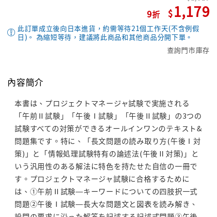
1,179
9
此訂單成立後向日本進貨，約需等待21個工作天(不含例假
日)。 為縮短等待，建議將此商品和其他商品分開下單。
查詢門市庫存
內容簡介
本書は、プロジェクトマネージャ試験で実施される
「午前Ⅱ試験」「午後Ⅰ試験」「午後Ⅱ試験」の3つの
試験すべての対策ができるオールインワンのテキスト&
問題集です。特に、「長文問題の読み取り方(午後Ⅰ対
策)」と「情報処理試験特有の論述法(午後Ⅱ対策)」と
いう汎用性のある解法に特色を持たせた自信の一冊で
す。プロジェクトマネージャ試験に合格するために
は、①午前Ⅱ試験―キーワードについての四肢択一式
問題②午後Ⅰ試験―長大な問題文と図表を読み解き、
設問の要求に沿った解答を記述する記述式問題③午後