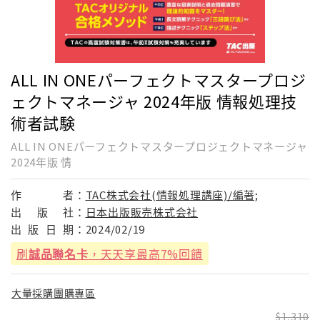
ALL IN ONEパーフェクトマスタープロジ
ェクトマネージャ 2024年版 情報処理技
術者試験
ALL IN ONEパーフェクトマスタープロジェクトマネージャ
2024年版 情
作
者：
TAC株式会社(情報処理講座)/編著;
出
版
社：
日本出版販売株式会社
出
版
日
期：
2024/02/19
刷
誠品聯名卡
，天天享最高7%回饋
大量採購團購專區
1,310