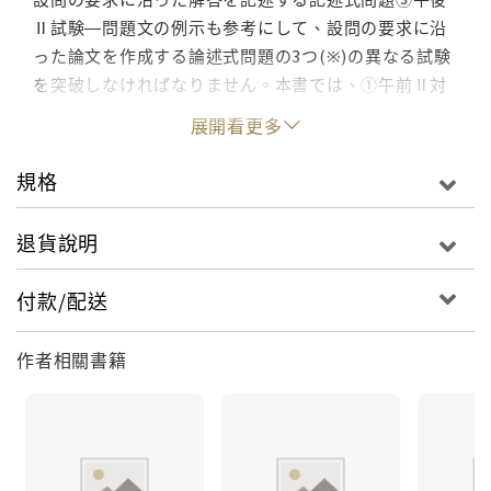
Ⅱ試験―問題文の例示も参考にして、設問の要求に沿
った論文を作成する論述式問題の3つ(※)の異なる試験
を突破しなければなりません。本書では、①午前Ⅱ対
策―出題頻度の高いキーワード、キーフレーズについ
展開看更多
て、意味内容を効率よく習得できるよう解説+再出題可
能性の高い過去問演習 ②午後Ⅰ対策―いかなる問題が
規格
出ても通用する汎用的解法テクニック「三段跳び法」
について解説(「三段跳び法」は、
退貨說明
Hop→Step→Jumpの3段階を踏みながら、短時間で
設問が求める“正解”を導き出す方法です)+頻出の分
付款/配送
野・テーマ・観点・事例パターンを分析・厳選した過
去問演習③午後Ⅱ対策―合格答案=合格論文を書くため
作者相關書籍
に、「ステップ法」「自由展開法」「“そこで私は”
展開法」「“最初に次に”展開法」など、実効性の高
い汎用論述テクニックを解説+頻出の分野・テーマ・設
問要求パターンを分析・厳選した過去問演習と、各試
験に特化した、最も効率の良い学習方法を提供しま