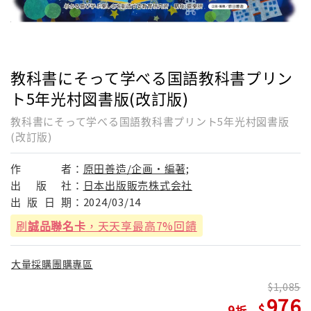
教科書にそって学べる国語教科書プリン
ト5年光村図書版(改訂版)
教科書にそって学べる国語教科書プリント5年光村図書版
(改訂版)
作
者：
原田善造/企画・編著;
出
版
社：
日本出版販売株式会社
出
版
日
期：
2024/03/14
刷
誠品聯名卡
，天天享最高7%回饋
大量採購團購專區
1,085
976
9