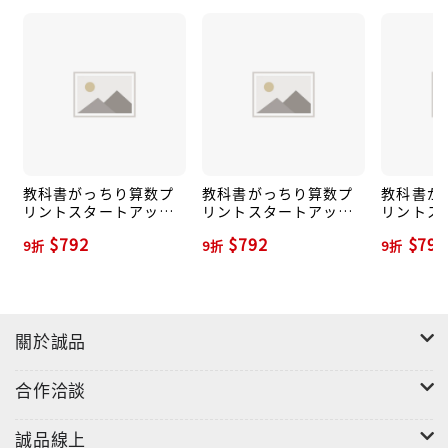
教科書がっちり算数プ
教科書がっちり算数プ
教科書が
リントスタートアップ
リントスタートアップ
リントス
解法編1年(新版)
解法編2年(新版)
解法編3年
$792
$792
$792
9折
9折
9折
關於誠品
合作洽談
誠品線上