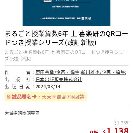
まるごと授業算数6年 上 喜楽研のQRコー
ドつき授業シリーズ(改訂新版)
まるごと授業算数6年 上 喜楽研のQRコードつき授業シリー
ズ(改訂新版)
作
者：
原田善造/企画・編集;新川雄也/企画・編集;
出
版
社：
日本出版販売株式会社
出
版
日
期：
2024/03/14
刷
誠品聯名卡
，天天享最高7%回饋
大量採購團購專區
1,265
1,138
9