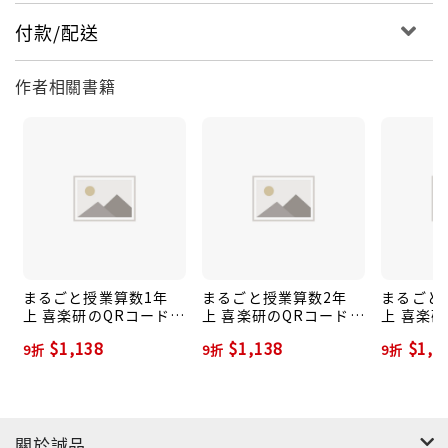
付款/配送
作者相關書籍
まるごと授業算数1年
まるごと授業算数2年
まるごと
上 喜楽研のQRコードつ
上 喜楽研のQRコードつ
上 喜楽
き授業シリーズ(改訂新
き授業シリーズ(改訂新
き授業シ
$1,138
$1,138
$1,1
9折
9折
9折
版)
版)
版)
關於誠品