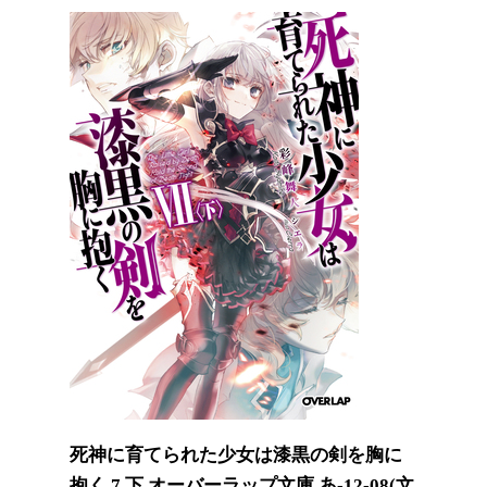
死神に育てられた少女は漆黒の剣を胸に
抱く 7 下 オーバーラップ文庫 あ-12-08(文