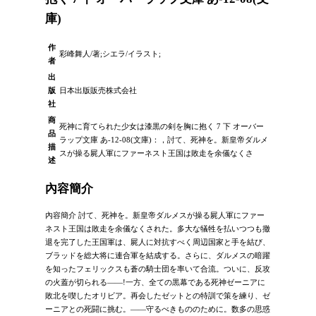
庫)
作
彩峰舞人/著;シエラ/イラスト;
者
出
版
日本出版販売株式会社
社
商
死神に育てられた少女は漆黒の剣を胸に抱く 7 下 オーバー
品
ラップ文庫 あ-12-08(文庫)：，討て、死神を。新皇帝ダルメ
描
スが操る屍人軍にファーネスト王国は敗走を余儀なくさ
述
內容簡介
內容簡介 討て、死神を。新皇帝ダルメスが操る屍人軍にファー
ネスト王国は敗走を余儀なくされた。多大な犠牲を払いつつも撤
退を完了した王国軍は、屍人に対抗すべく周辺国家と手を結び、
ブラッドを総大将に連合軍を結成する。さらに、ダルメスの暗躍
を知ったフェリックスも蒼の騎士団を率いて合流。ついに、反攻
の火蓋が切られる――!一方、全ての黒幕である死神ゼーニアに
敗北を喫したオリビア。再会したゼットとの特訓で策を練り、ゼ
ーニアとの死闘に挑む。――守るべきもののために。数多の思惑