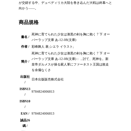
が交錯する中、デュベディリカ大陸を巻き込んだ大戦は終幕へと
向かう――。
商品規格
死神に育てられた少女は漆黒の剣を胸に抱く 7 下 オー
書名 /
バーラップ文庫 あ-12-08(文庫)
作者 /
彩峰舞人 著;シエラ イラスト;
死神に育てられた少女は漆黒の剣を胸に抱く 7 下 オー
バーラップ文庫 あ-12-08(文庫)：，討て、死神を。新
簡介 /
皇帝ダルメスが操る屍人軍にファーネスト王国は敗走
を余儀なくさ
出版社
日本出版販売株式会社
/
ISBN13
9784824006813
/
ISBN10
/
EAN /
9784824006813
誠品26
碼 /