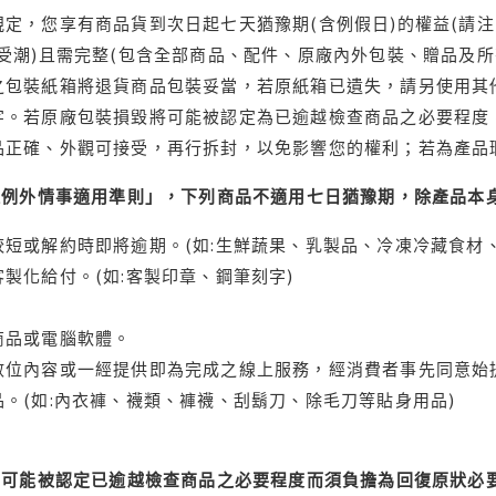
定，您享有商品貨到次日起七天猶豫期(含例假日)的權益(請
受潮)且需完整(包含全部商品、配件、原廠內外包裝、贈品及所
之包裝紙箱將退貨商品包裝妥當，若原紙箱已遺失，請另使用其
字。若原廠包裝損毀將可能被認定為已逾越檢查商品之必要程度，
品正確、外觀可接受，再行拆封，以免影響您的權利；若為產品
理例外情事適用準則」，下列商品不適用七日猶豫期，除產品本
短或解約時即將逾期。(如:生鮮蔬果、乳製品、冷凍冷藏食材、
製化給付。(如:客製印章、鋼筆刻字)
商品或電腦軟體。
位內容或一經提供即為完成之線上服務，經消費者事先同意始提
。(如:內衣褲、襪類、褲襪、刮鬍刀、除毛刀等貼身用品)
可能被認定已逾越檢查商品之必要程度而須負擔為回復原狀必要