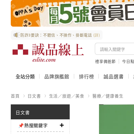
防詐3要訣：不聽信、不操作、掛斷電話
(詳)
禮享偶爸節
今日
全站分類
品牌旗艦館
排行榜
誠品選書
首頁
日文書
生活／旅遊／美食
醫療／健康養生
日文書
📌熱搜關鍵字