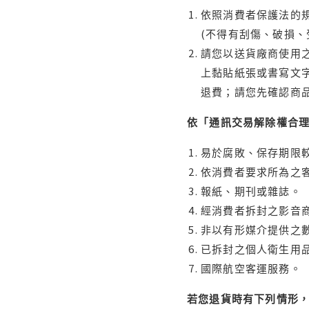
依照消費者保護法的規
(不得有刮傷、破損、
請您以送貨廠商使用
上黏貼紙張或書寫文
退費；請您先確認商
依「通訊交易解除權合
易於腐敗、保存期限較
依消費者要求所為之客
報紙、期刊或雜誌。
經消費者拆封之影音
非以有形媒介提供之數
已拆封之個人衛生用品
國際航空客運服務。
若您退貨時有下列情形，