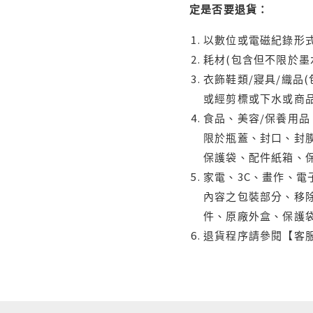
定是否要退貨：
以數位或電磁紀錄形式
耗材(包含但不限於墨
衣飾鞋類/寢具/織品
或經剪標或下水或商
食品、美容/保養用
限於瓶蓋、封口、封膜
保護袋、配件紙箱、
家電、3C、畫作、
內容之包裝部分、移除
件、原廠外盒、保護
退貨程序請參閱【客