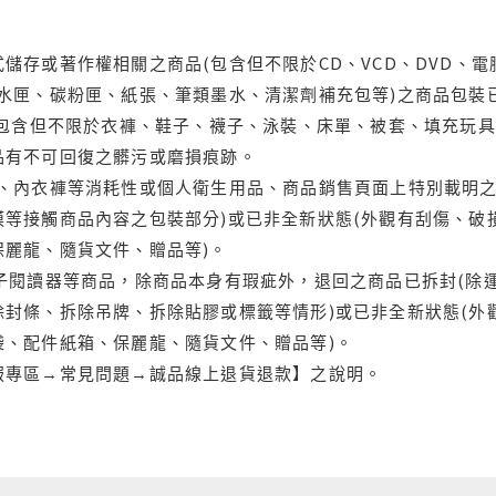
儲存或著作權相關之商品(包含但不限於CD、VCD、DVD、電
水匣、碳粉匣、紙張、筆類墨水、清潔劑補充包等)之商品包裝已
(包含但不限於衣褲、鞋子、襪子、泳裝、床單、被套、填充玩具
品有不可回復之髒污或磨損痕跡。
品、內衣褲等消耗性或個人衛生用品、商品銷售頁面上特別載明之
等接觸商品內容之包裝部分)或已非全新狀態(外觀有刮傷、破
保麗龍、隨貨文件、贈品等)。
電子閱讀器等商品，除商品本身有瑕疵外，退回之商品已拆封(除
封條、拆除吊牌、拆除貼膠或標籤等情形)或已非全新狀態(外
袋、配件紙箱、保麗龍、隨貨文件、贈品等)。
服專區→常見問題→誠品線上退貨退款】之說明。