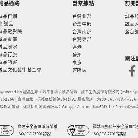
誠品通路
營業據點
訂閱
誠品官網
台灣北部
誠品
迷
誠品
台灣中部
誠品
誠品電影院
台灣南部
全台
誠品畫廊
台灣東部
誠品展演
香港
誠品行旅
蘇州
關注
誠品酒窖
東京
誠品文化藝術基金會
吉隆坡
- powered by 誠品生活 / 誠品書店 / 誠品物流 | 誠品生活股份有限公司 (eslite Spect
52966 | 台灣台北市信義區松德路204號B1 服務電話：0800-666-798／+886-2-
處理｜建議使用瀏覽器版本：Google Chrome版本60以上 / Firefox版本48以上
資通安全管理系統榮獲
雲端服務資訊安全管理榮
ISO/IEC 27001認證
ISO/IEC 27017認證