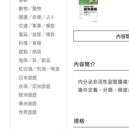
動物／寵物
開運／命理／占卜
交通／軍事／模型
電玩／益智／棋弈
內容
料理／食譜
甜點／烘焙
咖啡／茶／飲品
內容簡介
紅白酒／烈酒／啤酒
日本旅遊
内分泌非活性副腎腫瘍
台灣／亞洲旅遊
瘍の定義・分類・頻度
歐洲旅遊
美洲旅遊
世界旅遊
規格