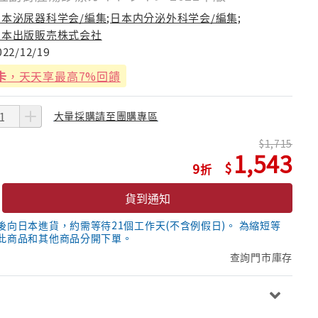
日本泌尿器科学会/編集;日本内分泌外科学会/編集;
日本出版販売株式会社
022/12/19
卡
，天天享最高7%回饋
大量採購請至團購專區
1,715
1,543
9
貨到通知
後向日本進貨，約需等待21個工作天(不含例假日)。 為縮短等
此商品和其他商品分開下單。
查詢門市庫存