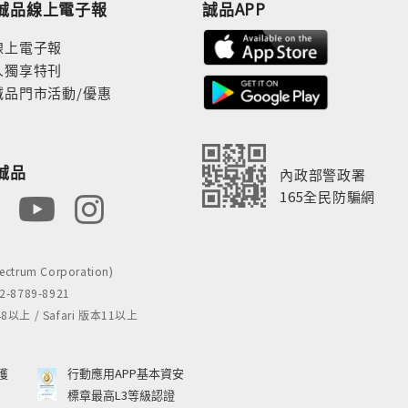
誠品線上電子報
誠品APP
線上電子報
人獨享特刊
誠品門市活動/優惠
誠品
內政部警政署
165全民防騙網
rum Corporation)
8789-8921
 / Safari 版本11以上
獲
行動應用APP基本資安
標章最高L3等級認證