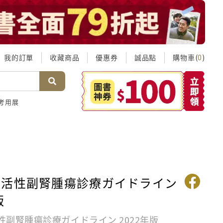
我的訂單
收藏商品
優惠券
誠品點
購物車(
)
0
考用展
非活性副腎腫瘍診療ガイドライン
版
性副腎腫瘍診療ガイドライン 2022年版