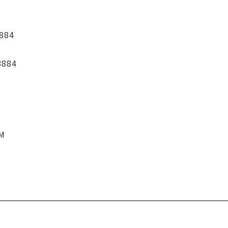
884
3884
CM