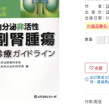
作
者：
出
版
社：
出
版
日
期：
2
刷
誠品聯名
數量
收藏
此訂單成立
待，建議將
付款/配送