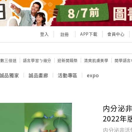
登入
APP下載
會員中心
註冊
點數三倍送
語言學習ㄅ級分
迎新開鞋祭
清爽肌膚美學
開學語言
誠品獨家
誠品畫廊
活動專區
expo
内分泌
2022年
内分泌非活