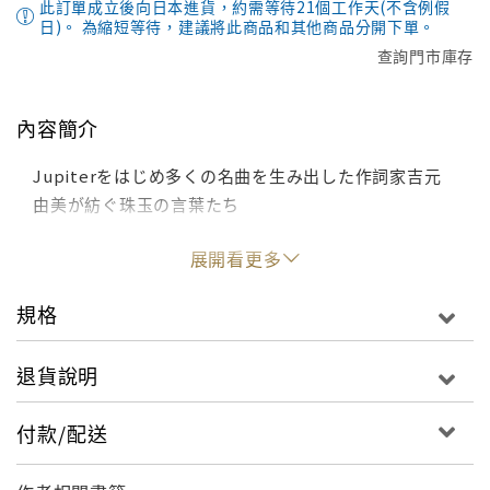
此訂單成立後向日本進貨，約需等待21個工作天(不含例假
日)。 為縮短等待，建議將此商品和其他商品分開下單。
查詢門市庫存
內容簡介
Jupiterをはじめ多くの名曲を生み出した作詞家吉元
由美が紡ぐ珠玉の言葉たち
展開看更多
規格
退貨說明
付款/配送