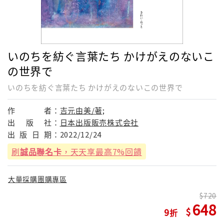
いのちを紡ぐ言葉たち かけがえのないこ
の世界で
いのちを紡ぐ言葉たち かけがえのないこの世界で
作
者：
吉元由美/著;
出
版
社：
日本出版販売株式会社
出
版
日
期：
2022/12/24
刷
誠品聯名卡
，天天享最高7%回饋
大量採購團購專區
720
648
9