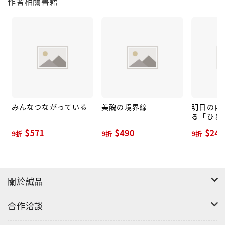
作者相關書籍
みんなつながっている
美醜の境界線
明日の自
る「ひと
過ごしかた
$571
$490
$247
9折
9折
9折
關於誠品
合作洽談