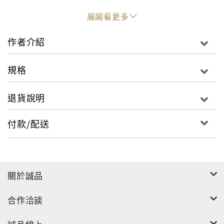
何やら見慣れない不思議な形……これ、龍体文字とい
展開看更多
うれっきとした文字なのです。
龍体文字は、神代文字(じんだいもじ、かみよもじ)と
作者介紹
呼ばれ、漢字が伝わってくる前の日本に存在し、
数ある神代文字の中では龍体文字が特に古くパワフル
規格
だと言われています。
元々天皇家の秘宝であった龍体文字には、神秘の力が
退貨說明
あるのです。
付款/配送
そんな龍体文字、使い方はとっても簡単。
紙に書いて持ち歩いたり、スマホの待ち受け画面に設
定したりと、
身につけたり、目につくところに置いたり貼ったりす
關於誠品
るだけ。
お悩みや症状にあった龍体文字を選んで積極的に使っ
合作洽談
てみましょう。