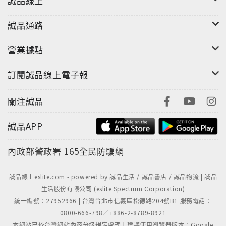
誠品線上
龍体文字の伝道師として広く活動する著者によって手
がけられたこの本では、
誠品通路
龍体文字一文字一文字を徹底的に詳しく解説していま
す。
營業據點
また、幅広くチョイスしたよくあるお悩みやトラブ
ル、願いごとをカテゴリ分けし、
訂閱誠品線上電子報
適した龍体文字を選んで使えるようになっています。
それぞれの文字には使い方も丁寧に書かれているの
關注誠品
で、
誠品APP
龍体文字をよく知らない人でもすぐにとりかかれるは
ずです。
內政部警政署
165全民防騙網
インスタライブが大人気、龍体文字に人生を捧げ、
そのエネルギーを使いこなす著者渾身の「龍体文字」
誠品線上eslite.com - powered by 誠品生活 / 誠品書店 / 誠品物流 | 誠品
の大全、満を持してついに登場!
生活股份有限公司 (eslite Spectrum Corporation)
ぜひ手に取って、龍体文字の神秘の力に触れてみてく
統一編號：27952966 | 台灣台北市信義區松德路204號B1 服務電話：
ださい!
0800-666-798／+886-2-8789-8921
本網站已依台灣網站內容分級規定處理｜建議使用瀏覽器版本：Google