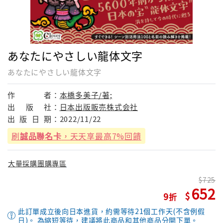
あなたにやさしい龍体文字
あなたにやさしい龍体文字
作
者：
本橋多美子/著;
出
版
社：
日本出版販売株式会社
出
版
日
期：
2022/11/22
刷
誠品聯名卡
，天天享最高7%回饋
大量採購團購專區
725
652
9
此訂單成立後向日本進貨，約需等待21個工作天(不含例假
日)。 為縮短等待，建議將此商品和其他商品分開下單。