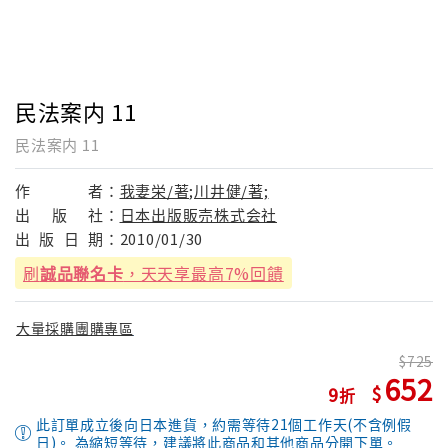
民法案内 11
民法案内 11
作
者：
我妻栄/著;川井健/著;
出
版
社：
日本出版販売株式会社
出
版
日
期：
2010/01/30
刷
誠品聯名卡
，天天享最高7%回饋
大量採購團購專區
725
652
9
此訂單成立後向日本進貨，約需等待21個工作天(不含例假
日)。 為縮短等待，建議將此商品和其他商品分開下單。