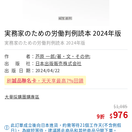
実務家のための労働判例読本 2024年版
実務家のための労働判例読本 2024年版
作
者：
芦原 一郎/著・文・その他;
出
版
社：
日本出版販売株式会社
出
版
日
期：
2024/04/22
刷
誠品聯名卡
，天天享最高7%回饋
大量採購團購專區
1,085
976
9
此訂單成立後向日本進貨，約需等待21個工作天(不含例假
日)。 為縮短等待，建議將此商品和其他商品分開下單。