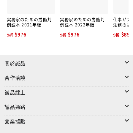
実務家のための労働判
実務家のための労働判
仕事がス
例読本 2021年版
例読本 2022年版
法務の社
$976
$976
$850
9折
9折
9折
關於誠品
合作洽談
誠品線上
誠品通路
營業據點