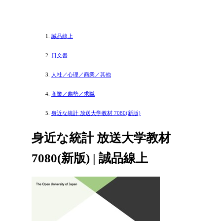
誠品線上
日文書
人社／心理／商業／其他
商業／趨勢／求職
身近な統計 放送大学教材 7080(新版)
身近な統計 放送大学教材
7080(新版) | 誠品線上