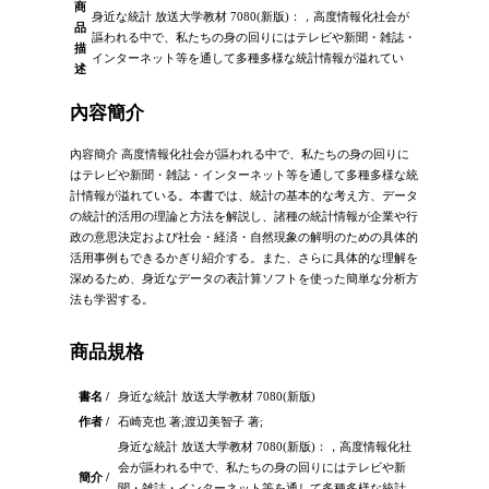
商
身近な統計 放送大学教材 7080(新版)：，高度情報化社会が
品
謳われる中で、私たちの身の回りにはテレビや新聞・雑誌・
描
インターネット等を通して多種多様な統計情報が溢れてい
述
內容簡介
內容簡介 高度情報化社会が謳われる中で、私たちの身の回りに
はテレビや新聞・雑誌・インターネット等を通して多種多様な統
計情報が溢れている。本書では、統計の基本的な考え方、データ
の統計的活用の理論と方法を解説し、諸種の統計情報が企業や行
政の意思決定および社会・経済・自然現象の解明のための具体的
活用事例もできるかぎり紹介する。また、さらに具体的な理解を
深めるため、身近なデータの表計算ソフトを使った簡単な分析方
法も学習する。
商品規格
書名 /
身近な統計 放送大学教材 7080(新版)
作者 /
石崎克也 著;渡辺美智子 著;
身近な統計 放送大学教材 7080(新版)：，高度情報化社
会が謳われる中で、私たちの身の回りにはテレビや新
簡介 /
聞・雑誌・インターネット等を通して多種多様な統計