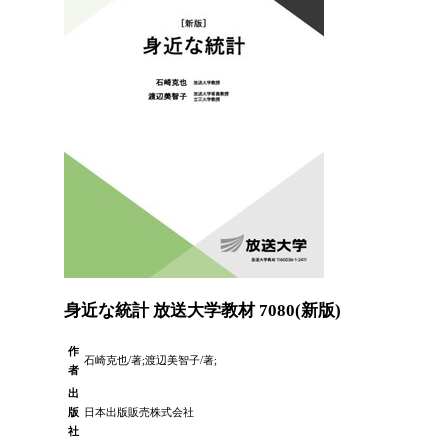
身近な統計 放送大学教材 7080(新版)
作
石崎克也/著;渡辺美智子/著;
者
出
版
日本出版販売株式会社
社