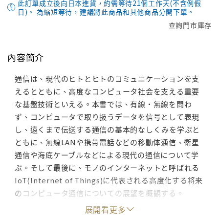
此訂單成立後向日本進貨，約需等待21個工作天(不含例假
日)。 為縮短等待，建議將此商品和其他商品分開下單。
查詢門市庫存
內容簡介
通信は、現代のヒトとヒトのコミュニケーションを支
えるとともに、高度なコンピュータ社会を支える重要
な基盤技術といえる。本書では、有線・無線を問わ
ず、コンピュータで取り扱うデータを信号として表現
し、遠くまで伝送する通信の基本的なしくみを学ぶと
ともに、無線LANや携帯電話などの移動体通信、衛星
通信や海底ケーブルなどによる現代の通信について学
ぶ。そして最後に、モノのインターネットと呼ばれる
IoT(Internet of Things)に代表される高度化する将来
のコンピュータ通信についての展望を概観する。
展開看更多