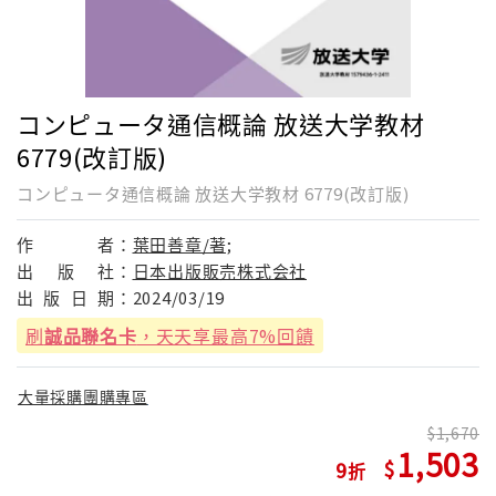
コンピュータ通信概論 放送大学教材
6779(改訂版)
コンピュータ通信概論 放送大学教材 6779(改訂版)
作
者：
葉田善章/著;
出
版
社：
日本出版販売株式会社
出
版
日
期：
2024/03/19
刷
誠品聯名卡
，天天享最高7%回饋
大量採購團購專區
1,670
1,503
9