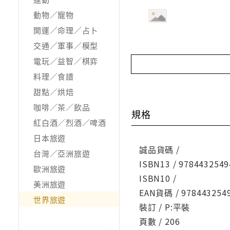
動物／寵物
開運／命理／占卜
交通／軍事／模型
電玩／益智／棋弈
料理／食譜
甜點／烘焙
咖啡／茶／飲品
規格
紅白酒／烈酒／啤酒
日本旅遊
誠品貨碼 /
台灣／亞洲旅遊
ISBN13 / 9784432549
歐洲旅遊
ISBN10 /
美洲旅遊
EAN貨碼 / 978443254
世界旅遊
裝訂 / P:平裝
頁數 / 206