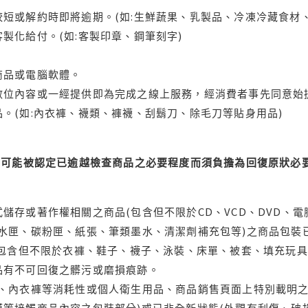
短或解約時即將逾期。(如:生鮮蔬果、乳製品、冷凍冷藏食材、
製化給付。(如:客製印章、鋼筆刻字)
商品或電腦軟體。
位內容或一經提供即為完成之線上服務，經消費者事先同意始提
。(如:內衣褲、襪類、褲襪、刮鬍刀、除毛刀等貼身用品)
可能被認定已逾越檢查商品之必要程度而須負擔為回復原狀必要
儲存或著作權相關之商品(包含但不限於CD、VCD、DVD、電
水匣、碳粉匣、紙張、筆類墨水、清潔劑補充包等)之商品包裝已
(包含但不限於衣褲、鞋子、襪子、泳裝、床單、被套、填充玩具
品有不可回復之髒污或磨損痕跡。
品、內衣褲等消耗性或個人衛生用品、商品銷售頁面上特別載明之
等接觸商品內容之包裝部分)或已非全新狀態(外觀有刮傷、破