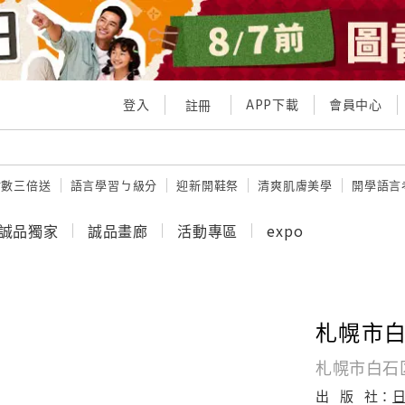
登入
APP下載
會員中心
註冊
點數三倍送
語言學習ㄅ級分
迎新開鞋祭
清爽肌膚美學
開學語言
誠品獨家
誠品畫廊
活動專區
expo
札幌市白
札幌市白石区
出
版
社：