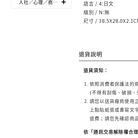
人社／心理／商業／其他
語言 / 4:日文
級別 / N:無
尺寸 / 38.5X28.0X2.1
退貨說明
退貨須知：
依照消費者保護法的規
(不得有刮傷、破損、
請您以送貨廠商使用
上黏貼紙張或書寫文
退費；請您先確認商
依「通訊交易解除權合