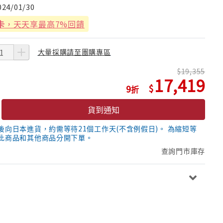
024/01/30
卡
，天天享最高7%回饋
大量採購請至團購專區
19,355
17,419
9
貨到通知
後向日本進貨，約需等待21個工作天(不含例假日)。 為縮短等
此商品和其他商品分開下單。
查詢門市庫存