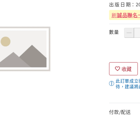
出
版
日
期：
2
刷
誠品聯名
數量
收藏
此訂單成立
待，建議將
付款/配送