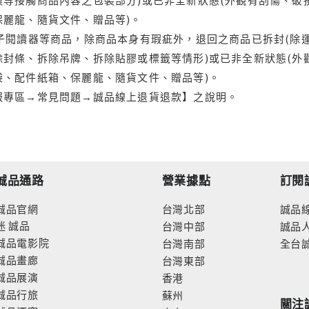
保麗龍、隨貨文件、贈品等)。
電子閱讀器等商品，除商品本身有瑕疵外，退回之商品已拆封(除
封條、拆除吊牌、拆除貼膠或標籤等情形)或已非全新狀態(外
袋、配件紙箱、保麗龍、隨貨文件、贈品等)。
服專區→常見問題→誠品線上退貨退款】之說明。
誠品通路
營業據點
訂閱
誠品官網
台灣北部
誠品
迷
誠品
台灣中部
誠品
誠品電影院
台灣南部
全台
誠品畫廊
台灣東部
誠品展演
香港
誠品行旅
蘇州
關注