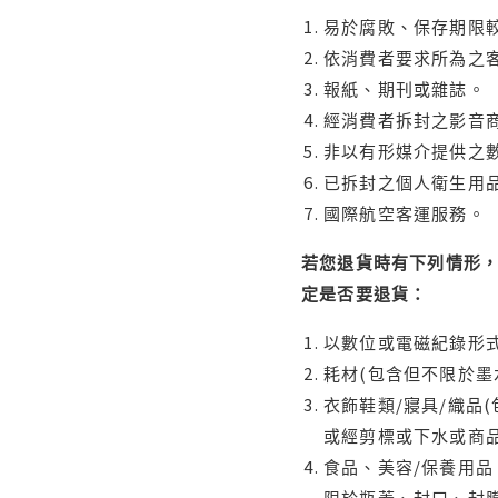
易於腐敗、保存期限較
依消費者要求所為之客
報紙、期刊或雜誌。
經消費者拆封之影音
非以有形媒介提供之數
已拆封之個人衛生用品
國際航空客運服務。
若您退貨時有下列情形，
定是否要退貨：
以數位或電磁紀錄形式
耗材(包含但不限於墨
衣飾鞋類/寢具/織品
或經剪標或下水或商
食品、美容/保養用
限於瓶蓋、封口、封膜