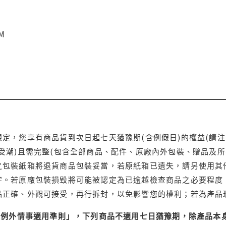
CM
定，您享有商品貨到次日起七天猶豫期(含例假日)的權益(請
受潮)且需完整(包含全部商品、配件、原廠內外包裝、贈品及所
之包裝紙箱將退貨商品包裝妥當，若原紙箱已遺失，請另使用其
字。若原廠包裝損毀將可能被認定為已逾越檢查商品之必要程度，
品正確、外觀可接受，再行拆封，以免影響您的權利；若為產品
理例外情事適用準則」，下列商品不適用七日猶豫期，除產品本