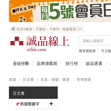
防詐3要訣：不聽信、不操作、掛斷電話
(詳)
禮享偶爸節
今日
全站分類
品牌旗艦館
排行榜
誠品選書
首頁
日文書
生活／旅遊／美食
世界旅遊
日文書
📌熱搜關鍵字