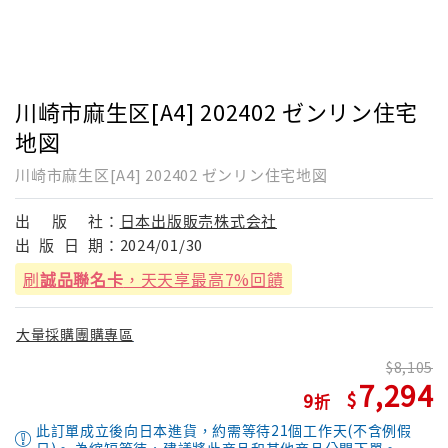
川崎市麻生区[A4] 202402 ゼンリン住宅
地図
川崎市麻生区[A4] 202402 ゼンリン住宅地図
出
版
社：
日本出版販売株式会社
出
版
日
期：
2024/01/30
刷
誠品聯名卡
，天天享最高7%回饋
大量採購團購專區
8,105
7,294
9
此訂單成立後向日本進貨，約需等待21個工作天(不含例假