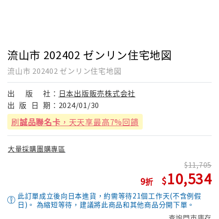
流山市 202402 ゼンリン住宅地図
流山市 202402 ゼンリン住宅地図
出
版
社：
日本出版販売株式会社
出
版
日
期：
2024/01/30
刷
誠品聯名卡
，天天享最高7%回饋
大量採購團購專區
11,705
10,534
9
此訂單成立後向日本進貨，約需等待21個工作天(不含例假
日)。 為縮短等待，建議將此商品和其他商品分開下單。
查詢門市庫存