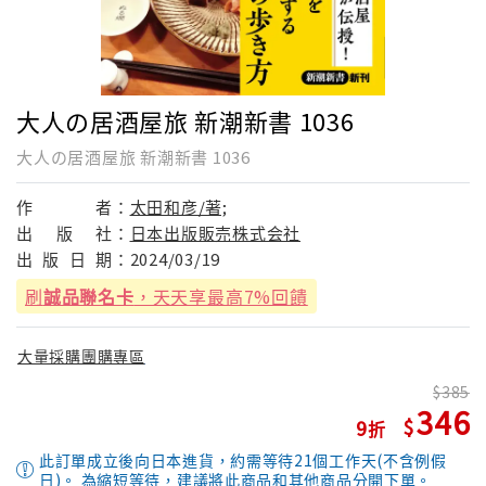
大人の居酒屋旅 新潮新書 1036
大人の居酒屋旅 新潮新書 1036
作
者：
太田和彦/著;
出
版
社：
日本出版販売株式会社
出
版
日
期：
2024/03/19
刷
誠品聯名卡
，天天享最高7%回饋
大量採購團購專區
385
346
9
此訂單成立後向日本進貨，約需等待21個工作天(不含例假
日)。 為縮短等待，建議將此商品和其他商品分開下單。