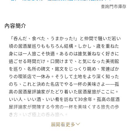
查詢門市庫存
內容簡介
「呑んだ、食べた、うまかった!」と仲間で騒いだ若い
頃の居酒屋巡りももちろん結構。しかし、歳を重ねた
身には一人旅こそ快適。あるのは誰気兼ねなく好きに
過ごせる時間だけ。口開けまで、と気になった美術館
を巡り、名所の碑文・銘文をじっくり眺め、常連ばか
りの喫茶店で一休み。そうして土地をより深く知った
のち、これと決めた名店でやる一杯の美味さよ――孤
高の居酒屋評論家がたどり着いた居酒屋旅がここに。
いい人、いい酒、いい肴を訪ねて30余年。孤高の居酒
屋評論家が開陳する今宵の一杯を美味くする旅先の歩
き方。いざ極上の呑み旅へ。
展開看更多