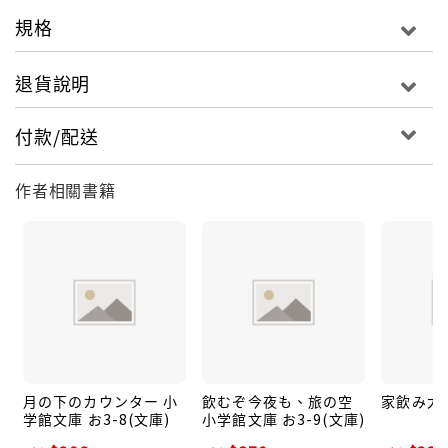
規格
退貨說明
付款/配送
作者相關書籍
月の下のカウンター 小
飲むぞ今夜も、旅の空
家飲み大全
学館文庫 お3-8(文庫)
小学館文庫 お3-9(文庫)