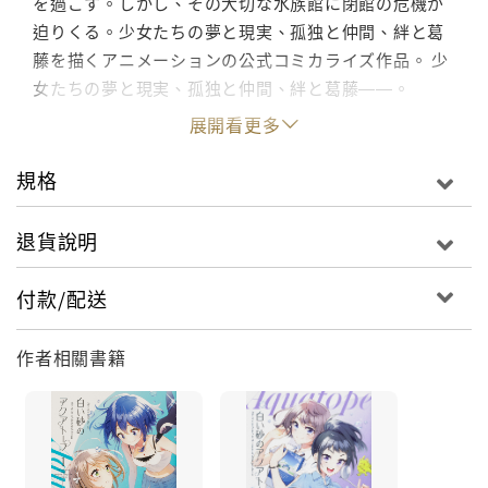
を過ごす。しかし、その大切な水族館に閉館の危機が
迫りくる。少女たちの夢と現実、孤独と仲間、絆と葛
藤を描くアニメーションの公式コミカライズ作品。 少
女たちの夢と現実、孤独と仲間、絆と葛藤――。
展開看更多
規格
退貨說明
付款/配送
作者相關書籍