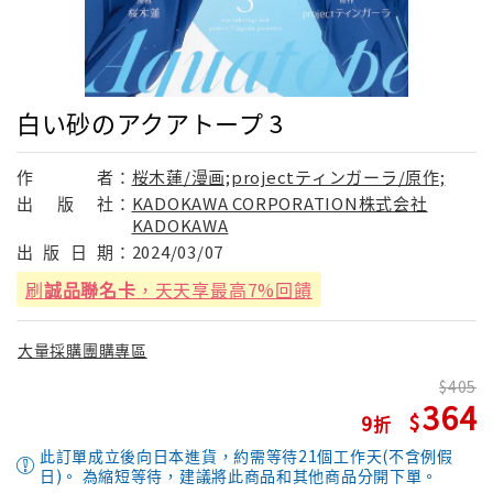
白い砂のアクアトープ 3
作
者：
桜木蓮/漫画;projectティンガーラ/原作;
出
版
社：
KADOKAWA CORPORATION株式会社
KADOKAWA
出
版
日
期：
2024/03/07
刷
誠品聯名卡
，天天享最高7%回饋
大量採購團購專區
405
364
9
此訂單成立後向日本進貨，約需等待21個工作天(不含例假
日)。 為縮短等待，建議將此商品和其他商品分開下單。