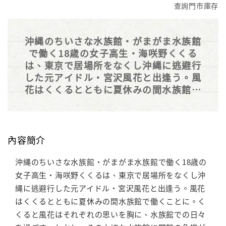
查詢門市庫存
沖縄のちいさな水族館・がまがま水族館
で働く18歳の女子高生・海咲野くくる
は、東京で居場所をなくし沖縄に逃避行
した元アイドル・宮沢風花と出逢う。風
花はくくるとともに夏休みの間水族館で
働くことに。くくると風花はそれぞれの
思いを胸に、水族館での日々を過ごす。
しかし、その大切な水族館に閉館の危機
が迫りくる。少女たちの夢と現実、孤独
內容簡介
と仲間、絆と葛藤を描くアニメーション
の公式コミカライズ作品。
沖縄のちいさな水族館・がまがま水族館で働く18歳の
女子高生・海咲野くくるは、東京で居場所をなくし沖
縄に逃避行した元アイドル・宮沢風花と出逢う。風花
はくくるとともに夏休みの間水族館で働くことに。く
くると風花はそれぞれの思いを胸に、水族館での日々