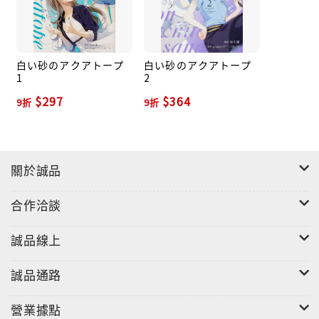
白い砂のアクアトープ
白い砂のアクアトープ
1
2
$297
$364
9折
9折
關於誠品
合作洽談
誠品線上
誠品通路
營業據點