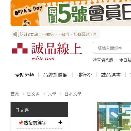
防詐3要訣：不聽信、不操作、掛斷電話
(詳)
禮享偶爸節
今日
全站分類
品牌旗艦館
排行榜
誠品選書
首頁
日文書
文學
日本文學
日文書
📌熱搜關鍵字