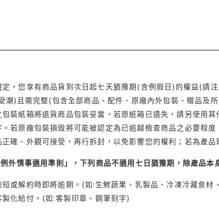
定，您享有商品貨到次日起七天猶豫期(含例假日)的權益(請
受潮)且需完整(包含全部商品、配件、原廠內外包裝、贈品及所
之包裝紙箱將退貨商品包裝妥當，若原紙箱已遺失，請另使用其
字。若原廠包裝損毀將可能被認定為已逾越檢查商品之必要程度，
品正確、外觀可接受，再行拆封，以免影響您的權利；若為產品
理例外情事適用準則」，下列商品不適用七日猶豫期，除產品本
短或解約時即將逾期。(如:生鮮蔬果、乳製品、冷凍冷藏食材、
製化給付。(如:客製印章、鋼筆刻字)