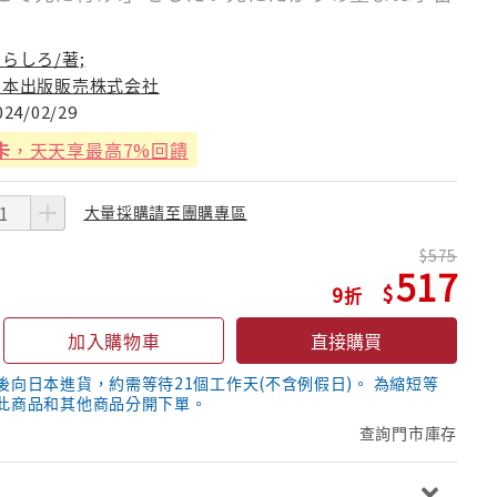
らしろ/著;
日本出版販売株式会社
024/02/29
卡
，天天享最高7%回饋
大量採購請至團購專區
575
517
9
加入購物車
直接購買
後向日本進貨，約需等待21個工作天(不含例假日)。 為縮短等
此商品和其他商品分開下單。
查詢門市庫存