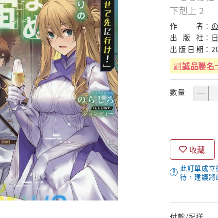
下剋上 2
作
者：
の
出
版
社：
出
版
日
期：
2
刷
誠品聯名
數量
收藏
此訂單成立
待，建議將
付款/配送