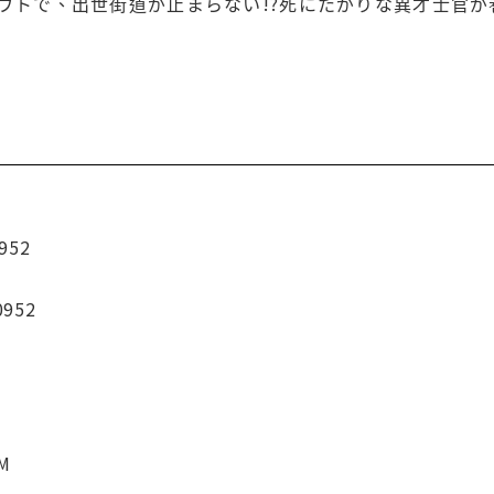
ウトで、出世街道が止まらない!?死にたがりな異才士官が
952
0952
CM