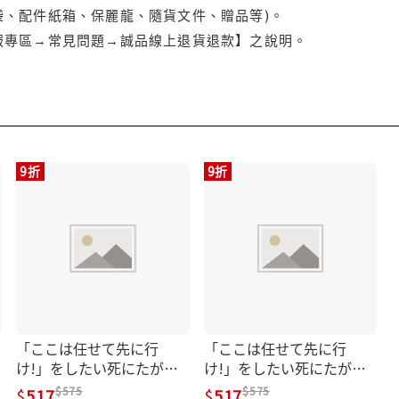
袋、配件紙箱、保麗龍、隨貨文件、贈品等)。
服專區→常見問題→誠品線上退貨退款】之說明。
9折
9折
「ここは任せて先に行
「ここは任せて先に行
け!」をしたい死にたがり
け!」をしたい死にたがり
の望まぬ宇宙下剋上 3
の望まぬ宇宙下剋上 4
575
575
517
517