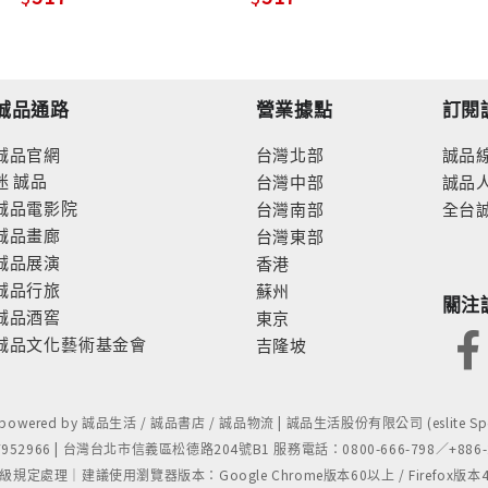
誠品通路
營業據點
訂閱
誠品官網
台灣北部
誠品
迷
誠品
台灣中部
誠品
誠品電影院
台灣南部
全台
誠品畫廊
台灣東部
誠品展演
香港
誠品行旅
蘇州
關注
誠品酒窖
東京
誠品文化藝術基金會
吉隆坡
- powered by 誠品生活 / 誠品書店 / 誠品物流 | 誠品生活股份有限公司 (eslite Spect
52966 | 台灣台北市信義區松德路204號B1 服務電話：0800-666-798／+886-2-
處理｜建議使用瀏覽器版本：Google Chrome版本60以上 / Firefox版本48以上