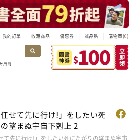
我的訂單
收藏商品
優惠券
誠品點
購物車(
)
0
考用展
任せて先に行け!」をしたい死
の望まぬ宇宙下剋上 2
せて先に行け!」をしたい死にたがりの望まぬ宇宙