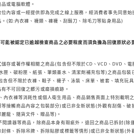
商品或電腦軟體。
位內容或一經提供即為完成之線上服務，經消費者事先同意始提
。(如:內衣褲、襪類、褲襪、刮鬍刀、除毛刀等貼身用品)
可能被認定已逾越檢查商品之必要程度而須負擔為回復原狀必要
儲存或著作權相關之商品(包含但不限於CD、VCD、DVD、電
水匣、碳粉匣、紙張、筆類墨水、清潔劑補充包等)之商品包裝已
(包含但不限於衣褲、鞋子、襪子、泳裝、床單、被套、填充玩具
品有不可回復之髒污或磨損痕跡。
品、內衣褲等消耗性或個人衛生用品、商品銷售頁面上特別載明之
等接觸商品內容之包裝部分)或已非全新狀態(外觀有刮傷、破
保麗龍、隨貨文件、贈品等)。
電子閱讀器等商品，除商品本身有瑕疵外，退回之商品已拆封(除
封條、拆除吊牌、拆除貼膠或標籤等情形)或已非全新狀態(外