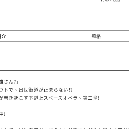
簡介
規格
雄さん?」
ウトで、出世街道が止まらない!?
が巻き起こす下剋上スペースオペラ、第二弾!
中!
!