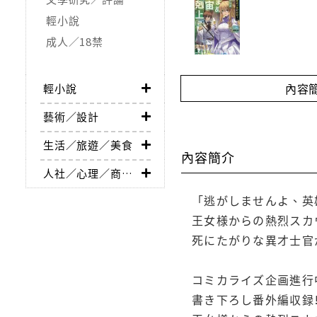
輕小說
成人／18禁
內容
輕小說
藝術／設計
生活／旅遊／美食
內容簡介
人社／心理／商業／其他
「逃がしませんよ、英
王女様からの熱烈スカ
死にたがりな異才士官
コミカライズ企画進行
書き下ろし番外編収録