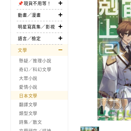
📌現貨不用等！
動畫／漫畫
明星寫真集／影視
語言／檢定
文學
懸疑／推理小說
奇幻／科幻文學
大眾小說
愛情小說
日本文學
翻譯文學
類型文學
詩集／散文
文學研究／評論