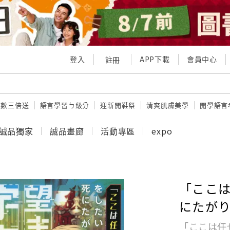
登入
APP下載
會員中心
註冊
點數三倍送
語言學習ㄅ級分
迎新開鞋祭
清爽肌膚美學
開學語言
誠品獨家
誠品畫廊
活動專區
expo
「ここは
にたがり
「ここは任