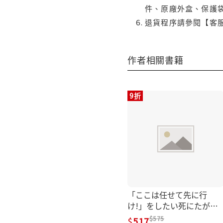
件、原廠外盒、保護
退貨程序請參閱【客
作者相關書籍
9折
「ここは任せて先に行
け!」をしたい死にたがり
の望まぬ宇宙下剋上
575
517