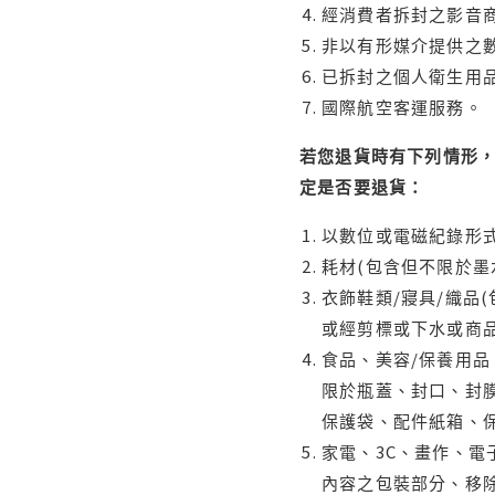
經消費者拆封之影音
非以有形媒介提供之數
已拆封之個人衛生用品
國際航空客運服務。
若您退貨時有下列情形，
定是否要退貨：
以數位或電磁紀錄形式
耗材(包含但不限於墨
衣飾鞋類/寢具/織品
或經剪標或下水或商
食品、美容/保養用
限於瓶蓋、封口、封膜
保護袋、配件紙箱、
家電、3C、畫作、
內容之包裝部分、移除